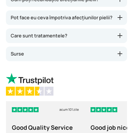
acnee sau eczemă poate reacționa destul de urât.
Pot face eu ceva împotriva afecțiunilor pielii?
Care sunt tratamentele?
Surse
acum 101 zile
Good Quality Service
Good job nice