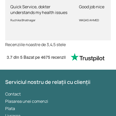
Quick Service, dokter
Good job nice
understands my health issues
and good diagnosis
Ruchika Bhatnagar
WAQAS AHMED
Recenziile noastre de 3,4,5 stele
3.7
din 5
Bazat pe
4675 recenzii
Serviciul nostru de relații cu clienții
Contact
Plasarea unei comenzi
Plata
Livrarea