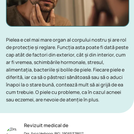
Pielea e cel mai mare organ al corpului nostru și are rol
de protecție și reglare. Funcția asta poate fi dată peste
cap atât de factori din exterior, cât și din interior, cum
ar fi vremea, schimbările hormonale, stresul,
alimentația, bacteriile și bolile de piele. Fiecare piele e
diferită, iar ca să o păstrezi sănătoasă sau să o aduci
înapoi la o stare bună, contează mult să ai grijă de ea
cum trebuie. O piele cu probleme, ca în cazul acneei
sau eczemei, are nevoie de atenție în plus.
Revizuit medical de
Drs. Arco Verhoog
:
BIG: 19065378617