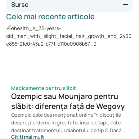
Surse
Cele mai recente articole
Mounjaro and Mounjaro improve sleep apnea symptoms,
Eli Lilly trial shows
1
Continued Treatment With Tirzepatide for Maintenance of
Weight Reduction in Adults With Obesity: The SURMOUNT-
4 Randomized Clinical Trial
2
SURMOUNT-1 Results of the first Phase 3 Obesity Trial with
Tirzepatide
Medicamente pentru slăbit
Ozempic sau Mounjaro pentru
slăbit: diferența față de Wegovy
Ozempic este des menționat online în discuțiile
despre pierderea în greutate, însă, de fapt, este
destinat tratamentului diabetului de tip 2. Dacă
Citiți mai mult
ești în căutarea unui tratament pentru controlul