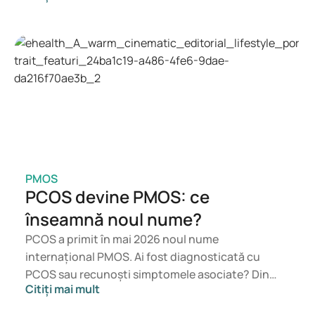
greutății, medicamente precum Mounjaro și
Wegovy sunt mai potrivite. Alegerea
tratamentului potrivit va fi făcută de un medic, în
funcție de starea ta de sănătate, indicele de masă
corporală (IMC) și utilizarea altor medicamente.
PMOS
PCOS devine PMOS: ce
înseamnă noul nume?
PCOS a primit în mai 2026 noul nume
internațional PMOS. Ai fost diagnosticată cu
PCOS sau recunoști simptomele asociate? Din
Citiți mai mult
punct de vedere medical, nu se schimbă nimic
imediat. Noul termen pune un accent mai mare pe