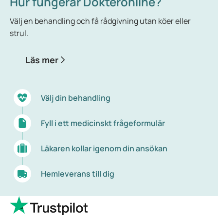
Hur fungerar Dokteronline?
Det är vanligt att sköldkörteln jobbar för långsamt
eller för snabbt. En underaktiv sköldkörtel kallas
Välj en behandling och få rådgivning utan köer eller
hypotyreos och en överaktiv sköldkörtel kallas
strul.
hypertyreos. Då produceras antingen för lite eller
för mycket hormoner. Hypotyreos är mycket
Läs mer
vanligare hos kvinnor än hos män och risken att få
det ökar med åldern.
Välj din behandling
Fyll i ett medicinskt frågeformulär
Läkaren kollar igenom din ansökan
Hemleverans till dig