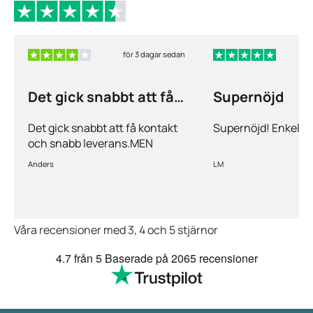
för 3 dagar sedan
f
Det gick snabbt att få
Supernöjd
kontakt och…
Det gick snabbt att få kontakt
Supernöjd! Enkelt 
och snabb leverans.MEN
priserna är alldeles för höga på
Anders
LM
läkemedlen, så jag kommer
med all säkerhet inte vara
kund länge till.
Våra recensioner med 3, 4 och 5 stjärnor
4.7
från 5
Baserade på
2065 recensioner