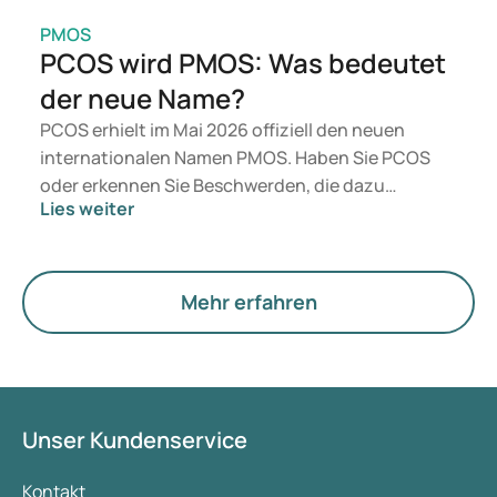
PMOS
PCOS wird PMOS: Was bedeutet
der neue Name?
PCOS erhielt im Mai 2026 offiziell den neuen
internationalen Namen PMOS. Haben Sie PCOS
oder erkennen Sie Beschwerden, die dazu
Lies weiter
passen? Medizinisch ändert sich vorerst nichts.
Der neue Begriff legt jedoch mehr Gewicht auf
Hormone, den Stoffwechsel und die Funktion der
Eierstöcke.
Mehr erfahren
Unser Kundenservice
Kontakt