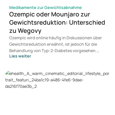
Medikamente zur Gewichtsabnahme
Ozempic oder Mounjaro zur
Gewichtsreduktion: Unterschied
zu Wegovy
Ozempic wird online häufig in Diskussionen über
Gewichtsreduktion erwähnt, ist jedoch für die
Behandlung von Typ-2-Diabetes vorgesehen.
Lies weiter
Suchen Sie eine Therapie zur Gewichtskontrolle,
kommen eher Präparate wie Mounjaro und
Wegovy infrage. Welche Behandlung für Sie
geeignet ist, entscheidet ein Arzt auf Basis Ihrer
gesundheitlichen Verfassung, Ihres BMI und Ihrer
aktuellen Medikation.