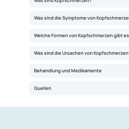
Was sind Kopfschmerzen?
Kopfschmerzen treten häufig auf, sind jedoc
Was sind die Symptome von Kopfschmerze
hin. Es gibt verschiedene Arten von Kopfschm
verschieden und kann auch von Tag zu Tag v
Welche Formen von Kopfschmerzen gibt e
angezeigt.
Was sind die Ursachen von Kopfschmerzen
Behandlung und Medikamente
Quellen