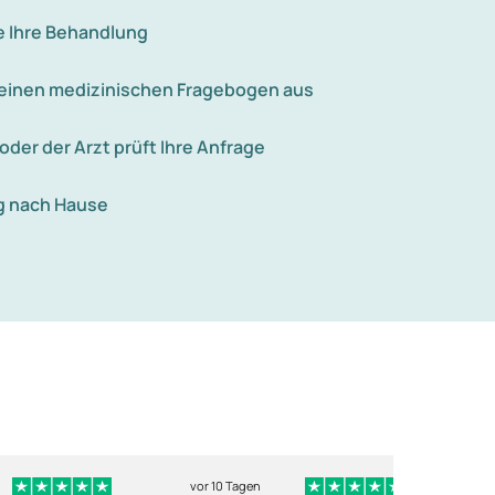
e Ihre Behandlung
e einen medizinischen Fragebogen aus
 oder der Arzt prüft Ihre Anfrage
g nach Hause
vor 10 Tagen
vo