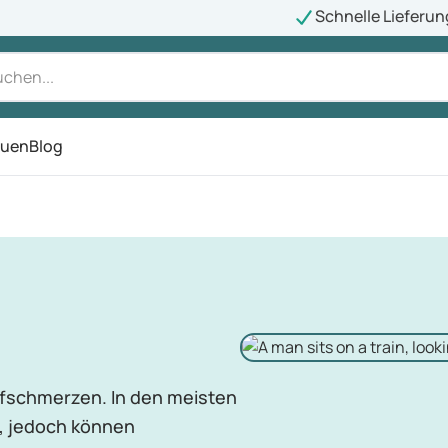
Schnelle Lieferun
auen
Blog
ü
pfschmerzen. In den meisten
n, jedoch können