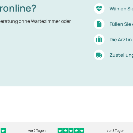
ronline?
Wählen Si
 Beratung ohne Wartezimmer oder
Füllen Si
Die Ärztin
Zustellun
vor 7 Tagen
vor 8 Tagen