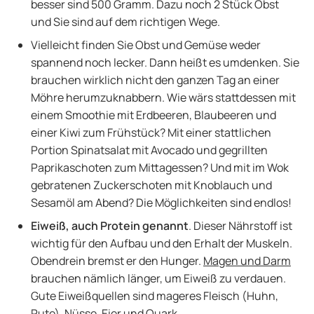
besser sind 500 Gramm. Dazu noch 2 Stück Obst
und Sie sind auf dem richtigen Wege.
Vielleicht finden Sie Obst und Gemüse weder
spannend noch lecker. Dann heißt es umdenken. Sie
brauchen wirklich nicht den ganzen Tag an einer
Möhre herumzuknabbern. Wie wärs stattdessen mit
einem Smoothie mit Erdbeeren, Blaubeeren und
einer Kiwi zum Frühstück? Mit einer stattlichen
Portion Spinatsalat mit Avocado und gegrillten
Paprikaschoten zum Mittagessen? Und mit im Wok
gebratenen Zuckerschoten mit Knoblauch und
Sesamöl am Abend? Die Möglichkeiten sind endlos!
Eiweiß, auch Protein genannt
. Dieser Nährstoff ist
wichtig für den Aufbau und den Erhalt der Muskeln.
Obendrein bremst er den Hunger.
Magen und Darm
brauchen nämlich länger, um Eiweiß zu verdauen.
Gute Eiweißquellen sind mageres Fleisch (Huhn,
Pute), Nüsse, Eier und Quark.