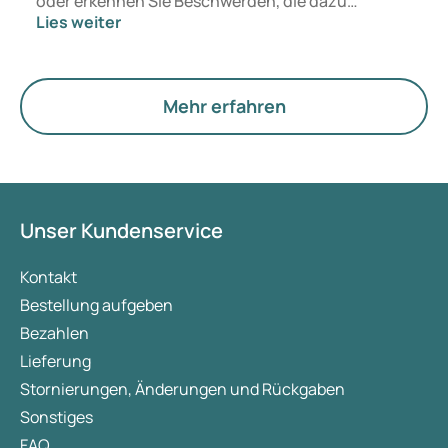
oder erkennen Sie Beschwerden, die dazu
Lies weiter
passen? Medizinisch ändert sich vorerst nichts.
Der neue Begriff legt jedoch mehr Gewicht auf
Hormone, den Stoffwechsel und die Funktion der
Eierstöcke.
Mehr erfahren
Unser Kundenservice
Kontakt
Bestellung aufgeben
Bezahlen
Lieferung
Stornierungen, Änderungen und Rückgaben
Sonstiges
FAQ