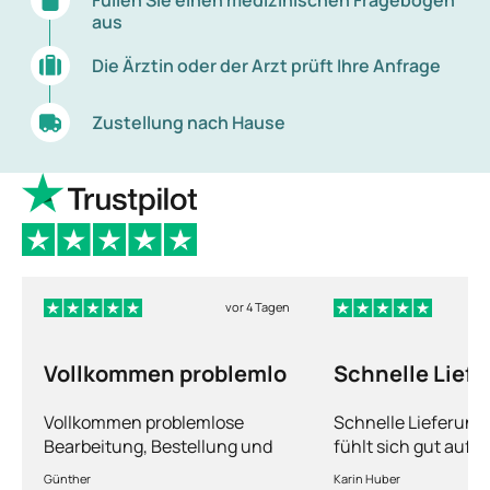
aus
Die Ärztin oder der Arzt prüft Ihre Anfrage
Zustellung nach Hause
vor 4 Tagen
Vollkommen problemlo
Schnelle Lief
und man fühlt
Vollkommen problemlose
Schnelle Lieferun
Bearbeitung, Bestellung und
fühlt sich gut aufg
Lieferung
Fragen kann man s
Günther
Karin Huber