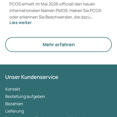
PCOS erhielt im Mai 2026 offiziell den neuen
internationalen Namen PMOS. Haben Sie PCOS
oder erkennen Sie Beschwerden, die dazu
Lies weiter
passen? Medizinisch ändert sich vorerst nichts.
Der neue Begriff legt jedoch mehr Gewicht auf
Hormone, den Stoffwechsel und die Funktion der
Eierstöcke.
Mehr erfahren
Unser Kundenservice
Kontakt
Bestellung aufgeben
Bezahlen
Lieferung