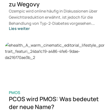
zu Wegovy
Ozempic wird online häufig in Diskussionen über
Gewichtsreduktion erwähnt, ist jedoch für die
Behandlung von Typ-2-Diabetes vorgesehen.
Lies weiter
Suchen Sie eine Therapie zur Gewichtskontrolle,
kommen eher Präparate wie Mounjaro und
Wegovy infrage. Welche Behandlung für Sie
geeignet ist, entscheidet ein Arzt auf Basis Ihrer
gesundheitlichen Verfassung, Ihres BMI und Ihrer
aktuellen Medikation.
PMOS
PCOS wird PMOS: Was bedeutet
der neue Name?