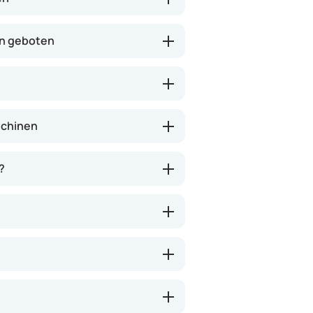
in geboten
schinen
?