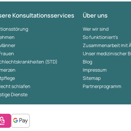
ere Konsultationsservices
Über uns
ktionsstörung
Wer wir sind
ehmen
So funktioniert's
 Männer
Zusammenarbeit mit 
 Frauen
Unser medizinischer B
chlechtskrankheiten (STD)
Blog
merzen
Impressum
tpflege
Sitemap
lecht schlafen
Partnerprogramm
tige Dienste