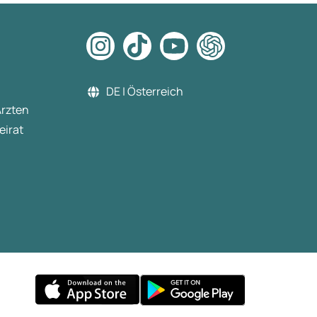
DE | Österreich
Ärzten
eirat