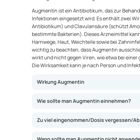
Augmentin ist ein Antibiotikum, das zur Behand
Infektionen eingesetzt wird. Es enthält zwei Wirk
Antibiotikum) und Clavulansäure (schützt Amox
bestimmte Bakterien). Dieses Arzneimittel kan
Harnwege, Haut, Weichteile sowie bei Zahninfe
wichtig zu beachten, dass Augmentin ausschlie
wirkt und nicht gegen Viren, wie etwa bei einer
Die Wirksamkeit kann je nach Person und Infekt
Wirkung Augmentin
Augmentin wirkt, indem es Bakterien abtötet,
Wie sollte man Augmentin einnehmen?
Amoxicillin bekämpft die Bakterien, während 
die Bakterien gegen die Wirkung von Amoxicil
Zu viel eingenommen/Dosis vergessen/Ab
kann Augmentin gegen eine Vielzahl bakteriel
Arzneimittel kann helfen, Symptome wie Sc
zu lindern.
Wann sollte man Augmentin nicht anwend