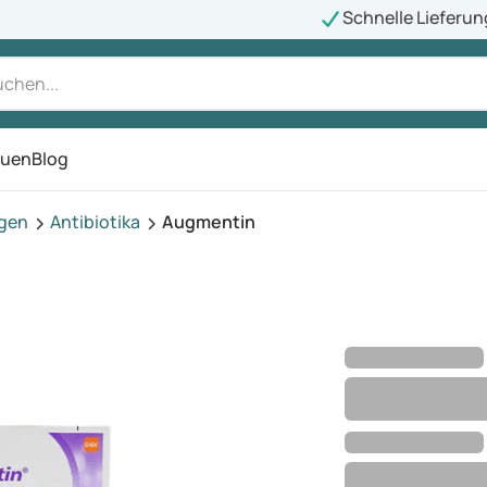
Schnelle Lieferun
auen
Blog
ü
agen
Antibiotika
Augmentin