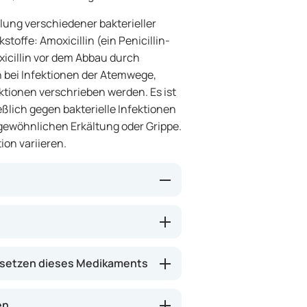
lung verschiedener bakterieller
stoffe: Amoxicillin (ein Penicillin-
icillin vor dem Abbau durch
n bei Infektionen der Atemwege,
ktionen verschrieben werden. Es ist
ßlich gegen bakterielle Infektionen
 gewöhnlichen Erkältung oder Grippe.
ion variieren.
 die Infektionen verursachen.
Clavulansäure verhindert, dass
lin resistent werden. Dadurch
setzen dieses Medikaments
ler Infektionen wirksam sein. Das
hmerzen, Fieber und Schwellungen
en