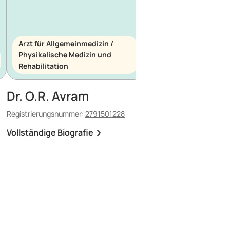
Arzt für Allgemeinmedizin /
Physikalische Medizin und
Arzt für Allgemeinme
Rehabilitation
Notfallmedizin
Dr. O.R. Avram
Dr. E. Maescu
Registrierungsnummer:
2791501228
Registrierungsnummer:
8
Vollständige Biografie
Vollständige Biografi