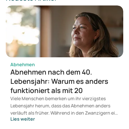
Abnehmen
Abnehmen nach dem 40.
Lebensjahr: Warum es anders
funktioniert als mit 20
Viele Menschen bemerken um ihr vierzigstes
Lebensjahr herum, dass das Abnehmen anders
verläuft als früher. Während in den Zwanzigern ein
Lies weiter
paar Wochen mit weniger Naschen oder mehr
Sport oft schnell sichtbare Ergebnisse brachten,