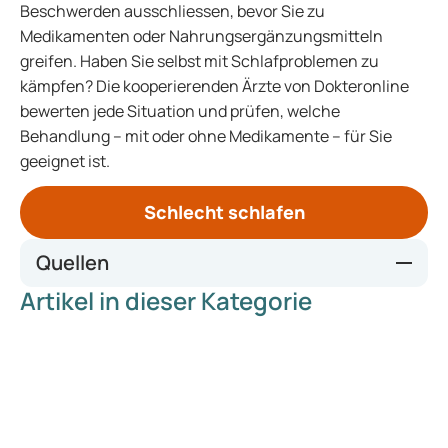
Beschwerden ausschliessen, bevor Sie zu
Medikamenten oder Nahrungsergänzungsmitteln
greifen. Haben Sie selbst mit Schlafproblemen zu
kämpfen? Die kooperierenden Ärzte von Dokteronline
bewerten jede Situation und prüfen, welche
Behandlung – mit oder ohne Medikamente – für Sie
geeignet ist.
Schlecht schlafen
Quellen
Artikel in dieser Kategorie
https://pmc.ncbi.nlm.nih.gov/articles/PMC2257922/
https://nederlandsvitaliteitscentrum.nl/het-basisritme-
van-cortisol-melatonine-en-lichaamstemperatuur/
https://www.thuisarts.nl/slecht-slapen/ik-wil-beter-
slapen-slaapadviezen
https://www.nhg.org/praktijkvoering/leefstijl/chronische-
stress/