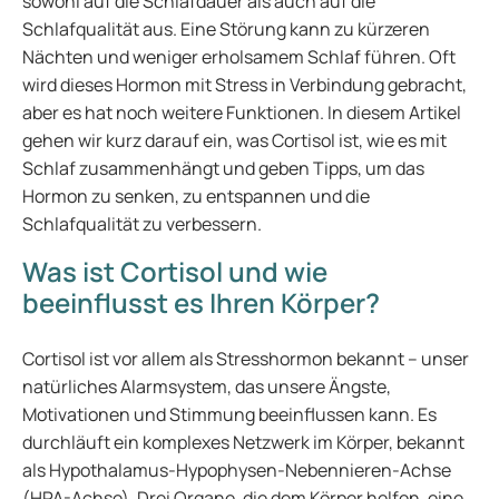
sowohl auf die Schlafdauer als auch auf die
Schlafqualität aus. Eine Störung kann zu kürzeren
Nächten und weniger erholsamem Schlaf führen. Oft
wird dieses Hormon mit Stress in Verbindung gebracht,
aber es hat noch weitere Funktionen. In diesem Artikel
gehen wir kurz darauf ein, was Cortisol ist, wie es mit
Schlaf zusammenhängt und geben Tipps, um das
Hormon zu senken, zu entspannen und die
Schlafqualität zu verbessern.
Was ist Cortisol und wie
beeinflusst es Ihren Körper?
Cortisol ist vor allem als Stresshormon bekannt – unser
natürliches Alarmsystem, das unsere Ängste,
Motivationen und Stimmung beeinflussen kann. Es
durchläuft ein komplexes Netzwerk im Körper, bekannt
als Hypothalamus-Hypophysen-Nebennieren-Achse
(HPA-Achse). Drei Organe, die dem Körper helfen, eine