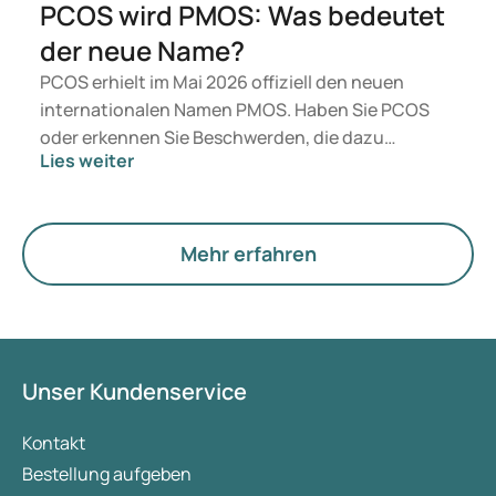
PCOS wird PMOS: Was bedeutet
der neue Name?
PCOS erhielt im Mai 2026 offiziell den neuen
internationalen Namen PMOS. Haben Sie PCOS
oder erkennen Sie Beschwerden, die dazu
Lies weiter
passen? Medizinisch ändert sich zunächst nichts.
Der neue Begriff legt jedoch mehr Gewicht auf
Hormone, den Stoffwechsel und die Funktion der
Eierstöcke.
Mehr erfahren
Unser Kundenservice
Kontakt
Bestellung aufgeben