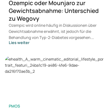
Ozempic oder Mounjaro zur
https://richtlijnen.nhg.org/behandelrichtlijnen/menstruatie
-uitstel#volledige-tekst-achtergronden
Gewichtsabnahme: Unterschied
https://richtlijnen.nhg.org/behandelrichtlijnen/menstruatie
zu Wegovy
-uitstel#volledige-tekst-voorlichting
https://www.thuisarts.nl/menstruatie-uitstellen/ik-wil-
Ozempic wird online häufig in Diskussionen über
mijn-menstruatie-uitstellen
Gewichtsabnahme erwähnt, ist jedoch für die
Behandlung von Typ-2-Diabetes vorgesehen.
Lies weiter
Suchen Sie eine Therapie zur Gewichtskontrolle,
kommen eher Medikamente wie Mounjaro und
Wegovy in Betracht. Welche Behandlung für Sie
geeignet ist, entscheidet ein Arzt auf Grundlage
Ihrer Gesundheit, Ihres BMI und Ihres
Medikamentenkonsums.
PMOS