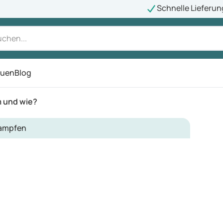
Schnelle Lieferun
auen
Blog
ü
 und wie?
ampfen