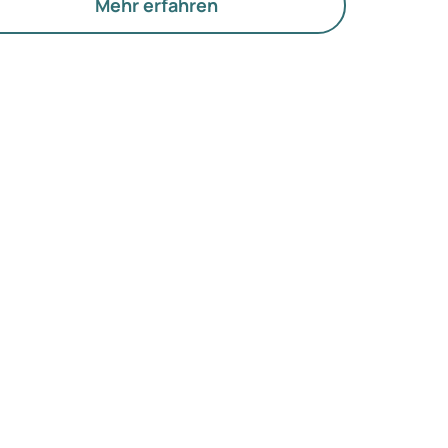
d die Funktion der Eierstöcke.
Mehr erfahren