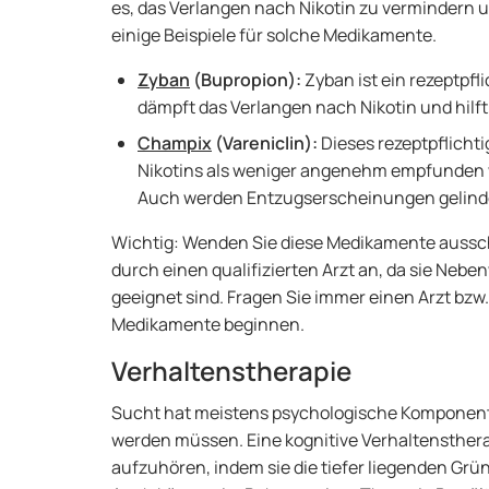
es, das Verlangen nach Nikotin zu vermindern 
einige Beispiele für solche Medikamente.
Zyban
(Bupropion):
Zyban ist ein rezeptpf
dämpft das Verlangen nach Nikotin und hilf
Champix
(Vareniclin):
Dieses rezeptpflichti
Nikotins als weniger angenehm empfunden 
Auch werden Entzugserscheinungen gelind
Wichtig: Wenden Sie diese Medikamente aussch
durch einen qualifizierten Arzt an, da sie Neb
geeignet sind. Fragen Sie immer einen Arzt bzw.
Medikamente beginnen.
Verhaltenstherapie
Sucht hat meistens psychologische Komponente
werden müssen. Eine kognitive Verhaltensther
aufzuhören, indem sie die tiefer liegenden Gr