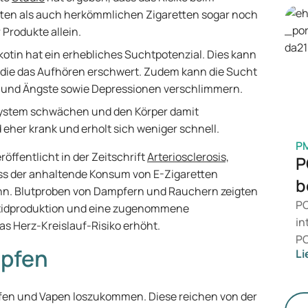
Me
ten als auch herkömmlichen Zigaretten sogar noch
Be
 Produkte allein.
is
kotin hat ein erhebliches Suchtpotenzial. Dies kann
Ge
 die das Aufhören erschwert. Zudem kann die Sucht
M
n und Ängste sowie Depressionen verschlimmern.
stem schwächen und den Körper damit
 eher krank und erholt sich weniger schnell.
P
öffentlicht in der Zeitschrift
Arteriosclerosis,
P
ss der anhaltende Konsum von E-Zigaretten
b
ann. Blutproben von Dampfern und Rauchern zeigten
PC
oxidproduktion und eine zugenommene
in
as Herz-Kreislauf-Risiko erhöht.
PC
mpfen
Li
da
zu
me
fen und Vapen loszukommen. Diese reichen von der