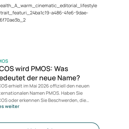
dikamente wie Mounjaro und Wegovy in
tracht. Welche Behandlung für Sie geeignet
t, entscheidet ein Arzt auf Grundlage Ihrer
sundheit, Ihres BMI und Ihres
edikamentenkonsums.
MOS
COS wird PMOS: Was
edeutet der neue Name?
OS erhielt im Mai 2026 offiziell den neuen
ternationalen Namen PMOS. Haben Sie
OS oder erkennen Sie Beschwerden, die
es weiter
zu passen? Medizinisch ändert sich
nächst nichts. Der neue Begriff legt jedoch
hr Gewicht auf Hormone, den Stoffwechsel