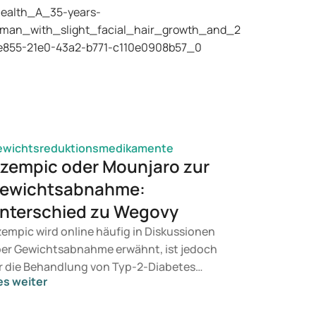
ewichtsreduktionsmedikamente
zempic oder Mounjaro zur
ewichtsabnahme:
nterschied zu Wegovy
empic wird online häufig in Diskussionen
er Gewichtsabnahme erwähnt, ist jedoch
r die Behandlung von Typ-2-Diabetes
es weiter
rgesehen. Suchen Sie eine Therapie zur
wichtskontrolle, kommen eher