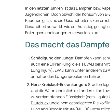
In den letzten Jahren ist das Dampfen bzw. Vap
Jugendlichen. Doch obwohl der Konsum von E-Zi
Rauchen gilt, sind die Gesundheitsrisiken erheb
Gesundheit auswirkt, wie der Ausstieg geling
Entzugserscheinungen zu erwarten sind.
Das macht das Dampfe
Schädigung der Lunge:
Dampfen
kann sch
auch eine Erkrankung, die als EVALI bekannt
Lung Injury). EVALI kann unter anderem zu
anhaltenden Lungenproblemen führen.
Herz-Kreislauf-Erkrankungen:
Studien lege
und die Wahrscheinlichkeit anderer kardiov
zu verdampfenden Flüssigkeit (dem Liquid)
Blutdruck
und einem gesteigerten Risiko für
Lung and Blood Institute (NHLBI) unterstüt