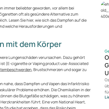
en immer beliebter geworden, vor allem bei
garetten oft als gesündere Alternative zum
lich. Lesen Sie hier, wie sich das Dampfen auf die
t und welche Herausforderungen und
n mit dem Körper
G
O
were Lungenschäden verursachen. Dazu gehört
 ist (E-cigarette or Vaping product use-Associated
G
Atembeschwerden
, Brustschmerzen und sogar zu
U
Oz
n nahe, dass Dampfen und Vapen das Infarktrisiko
üb
askulärer Probleme erhöhen. Die Chemikalien in der
fü
 können die Blutgefäße schädigen, was zu höherem
Li
vo
 Herzkrankheiten führt. Eine vom National Heart,
Ge
zte
Studie
hat ergeben, dass das Risiko beim