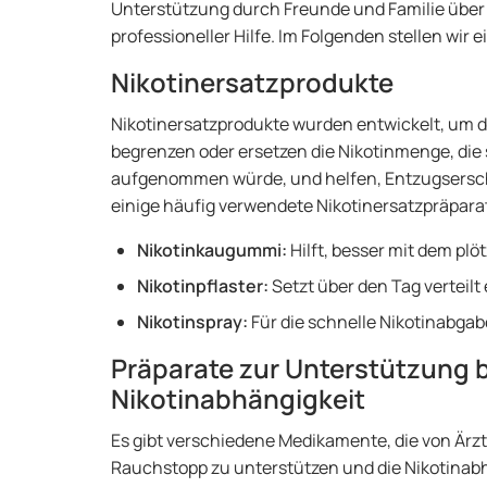
Unterstützung durch Freunde und Familie über 
professioneller Hilfe. Im Folgenden stellen wir 
Nikotinersatzprodukte
Nikotinersatzprodukte wurden entwickelt, um di
begrenzen oder ersetzen die Nikotinmenge, die
aufgenommen würde, und helfen, Entzugsersche
einige häufig verwendete Nikotinersatzpräparat
Nikotinkaugummi:
Hilft, besser mit dem pl
Nikotinpflaster:
Setzt über den Tag verteilt 
Nikotinspray:
Für die schnelle Nikotinabga
Präparate zur Unterstützung
Nikotinabhängigkeit
Es gibt verschiedene Medikamente, die von Är
Rauchstopp zu unterstützen und die Nikotinabhä