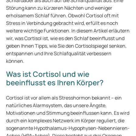
Schlafdauer als auch auf die Schlafqualität aus. Eine
Störung kann zu kürzeren Nächten und weniger
erholsamem Schlaf führen. Obwohl Cortisol oft mit
Stress in Verbindung gebracht wird, erfüllt es noch
weitere wichtige Funktionen. In diesem Artikel erläutern
wir, was Cortisol ist, wie es den Schlaf beeinflusst und
geben Ihnen Tipps, wie Sie den Cortisolspiegel senken,
entspannen und Ihre Schlafqualität verbessern
können.
Was ist Cortisol und wie
beeinflusst es Ihren Körper?
Cortisol ist vor allem als Stresshormon bekannt – ein
natürliches Alarmsystem, das unsere Ängste,
Motivationen und Stimmung beeinflussen kann. Es wird
durch ein komplexes Netzwerk im Körper reguliert, die
sogenannte Hypothalamus-Hypophysen-Nebennieren-
Achse (HPA-Achse). Diese besteht aus drei Organen,