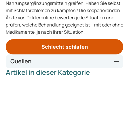
Nahrungsergänzungsmitteln greifen. Haben Sie selbst
mit Schlafproblemen zu kämpfen? Die kooperierenden
Ärzte von Dokteronline bewerten jede Situation und
prüfen, welche Behandlung geeignet ist – mit oder ohne
Medikamente, je nach Ihrer Situation.
Schlecht schlafen
Quellen
Artikel in dieser Kategorie
https://pmc.ncbi.nlm.nih.gov/articles/PMC2257922/
https://nederlandsvitaliteitscentrum.nl/het-basisritme-
van-cortisol-melatonine-en-lichaamstemperatuur/
https://www.thuisarts.nl/slecht-slapen/ik-wil-beter-
slapen-slaapadviezen
https://www.nhg.org/praktijkvoering/leefstijl/chronische-
stress/
https://richtlijnen.nhg.org/standaarden/problematisch-
alcoholgebruik