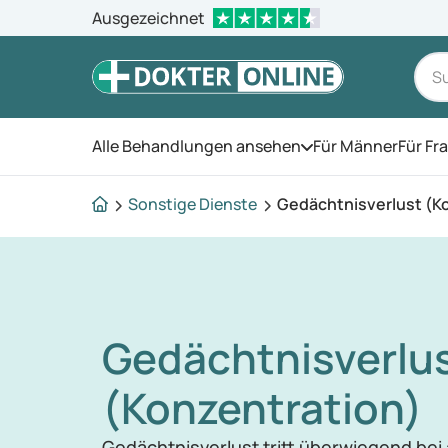
Ausgezeichnet
Alle Behandlungen ansehen
Für Männer
Für Fr
Öffnen Sie das Men
Sonstige Dienste
Gedächtnisverlust (K
Gedächtnisverlu
(Konzentration)
Gedächtnisverlust tritt überwiegend bei