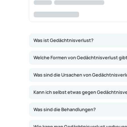
Was ist Gedächtnisverlust?
Das Gedächtnis ermöglicht es, Informationen
Welche Formen von Gedächtnisverlust gibt
Langzeitgedächtnis unterschieden.
Das Kurzzeitgedächtnis bezieht sich auf 
Was sind die Ursachen von Gedächtnisverl
Einkaufsliste.
Das Langzeitgedächtnis betrifft Ereignis
Kann ich selbst etwas gegen Gedächtnisve
Informationen werden vergessen, während
Personen, die unter Gedächtnisverlust leiden
Was sind die Behandlungen?
Gedächtnisverlust kann verschiedene Ursache
Wie kann man Gedächtnisverlust vorbeug