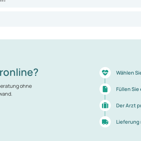
ronline?
Wählen Si
Beratung ohne
Füllen Si
wand.
Der Arzt p
Lieferung