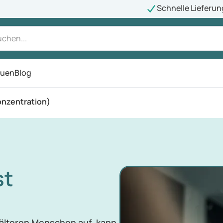
Schnelle Lieferun
auen
Blog
ü
onzentration)
st
 älteren Menschen auf, kann