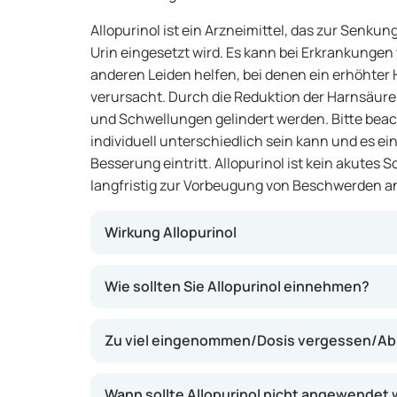
Allopurinol ist ein Arzneimittel, das zur Senku
Urin eingesetzt wird. Es kann bei Erkrankungen
anderen Leiden helfen, bei denen ein erhöhte
verursacht. Durch die Reduktion der Harnsäu
und Schwellungen gelindert werden. Bitte beac
individuell unterschiedlich sein kann und es ein
Besserung eintritt. Allopurinol ist kein akutes 
langfristig zur Vorbeugung von Beschwerden 
Wirkung Allopurinol
Allopurinol hemmt ein Enzym im Körper, das 
Wie sollten Sie Allopurinol einnehmen?
beteiligt ist. Dadurch wird der Harnsäurespie
kann helfen, Gichtanfälle zu verhindern und
Zu viel eingenommen/Dosis vergessen/Ab
zu reduzieren. Das Arzneimittel wirkt vorbeu
eines akuten Gichtanfalls bestimmt.
Wann sollte Allopurinol nicht angewendet