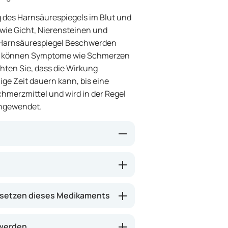
ng des Harnsäurespiegels im Blut und
 wie Gicht, Nierensteinen und
r Harnsäurespiegel Beschwerden
re können Symptome wie Schmerzen
hten Sie, dass die Wirkung
ige Zeit dauern kann, bis eine
Schmerzmittel und wird in der Regel
angewendet.
an der Bildung von Harnsäure
gel im Blut und Urin gesenkt. Dies
 die Entstehung von Nierensteinen
setzen dieses Medikaments
gend und ist nicht zur Behandlung
 werden