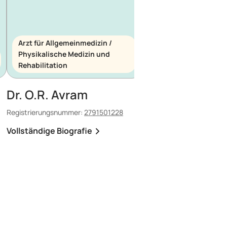
Arzt für Allgemeinmedizin /
Physikalische Medizin und
Arzt für Allgemeinme
Rehabilitation
Notfallmedizin
Dr. O.R. Avram
Dr. E. Maescu
Registrierungsnummer:
2791501228
Registrierungsnummer:
8
Vollständige Biografie
Vollständige Biografi