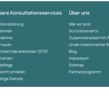
ere Konsultationsservices
Über uns
ktionsstörung
Wer wir sind
ehmen
So funktioniert's
 Männer
Zusammenarbeit mit 
 Frauen
Unser medizinischer B
chlechtskrankheiten (STD)
Blog
merzen
Impressum
tpflege
Sitemap
lecht schlafen
Partnerprogramm
tige Dienste