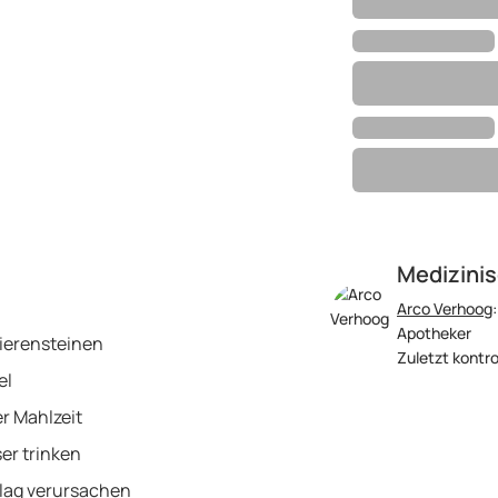
Medizinis
Arco Verhoog
Apotheker
Nierensteinen
Zuletzt kontro
el
r Mahlzeit
r trinken
ag verursachen