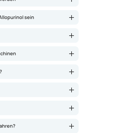
llopurinol sein
schinen
?
wahren?