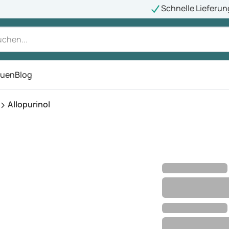
Schnelle Lieferun
auen
Blog
ü
Allopurinol