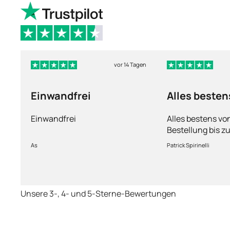
vor 14 Tagen
Einwandfrei
Alles besten
Einwandfrei
Alles bestens vo
Bestellung bis zu
Ware sorgfältig 
As
Patrick Spirinelli
schnelle Lieferu
wieder.
Unsere 3-, 4- und 5-Sterne-Bewertungen