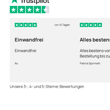
vor 14 Tagen
Einwandfrei
Alles besten
Einwandfrei
Alles bestens vo
Bestellung bis zu
Ware sorgfältig 
As
Patrick Spirinelli
schnelle Lieferu
wieder.
Unsere 3-, 4- und 5-Sterne-Bewertungen