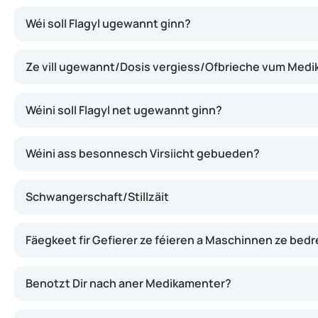
Flagyl wierkt, andeems et de Wuesstem vu Bakterien a P
Wéi soll Flagyl ugewannt ginn?
Ze vill ugewannt/Dosis vergiess/Ofbrieche vum Med
Wéini soll Flagyl net ugewannt ginn?
Wéini ass besonnesch Virsiicht gebueden?
Schwangerschaft/Stillzäit
Fäegkeet fir Gefierer ze féieren a Maschinnen ze bed
Benotzt Dir nach aner Medikamenter?