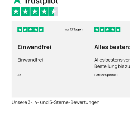
vor 13 Tagen
Einwandfrei
Alles besten
Einwandfrei
Alles bestens vo
Bestellung bis zu
Ware sorgfältig 
As
Patrick Spirinelli
schnelle Lieferu
wieder.
Unsere 3-, 4- und 5-Sterne-Bewertungen