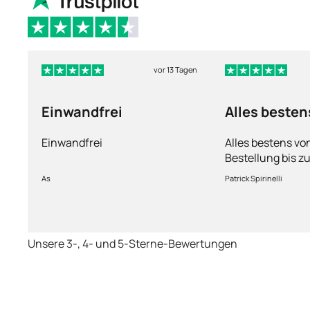
vor 13 Tagen
Einwandfrei
Alles besten
Einwandfrei
Alles bestens vo
Bestellung bis zu
Ware sorgfältig 
As
Patrick Spirinelli
schnelle Lieferu
wieder.
Unsere 3-, 4- und 5-Sterne-Bewertungen