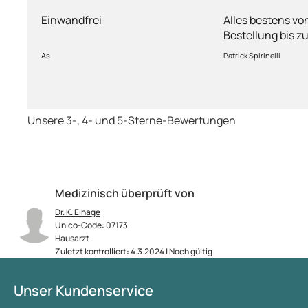
Einwandfrei
Alles bestens vo
Bestellung bis zu
Ware sorgfältig 
As
Patrick Spirinelli
schnelle Lieferu
wieder.
Unsere 3-, 4- und 5-Sterne-Bewertungen
Medizinisch überprüft von
Dr. K. Elhage
Unico-Code: 07173
Hausarzt
Zuletzt kontrolliert: 4.3.2024 | Noch gültig
Unser Kundenservice