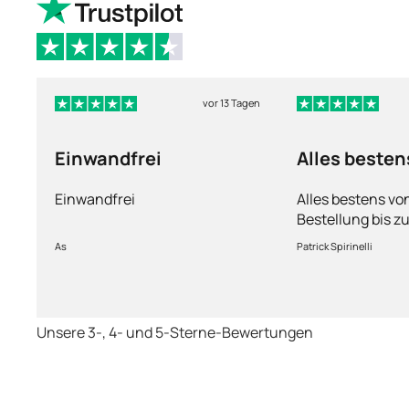
vor 13 Tagen
Einwandfrei
Alles besten
Einwandfrei
Alles bestens vo
Bestellung bis zu
Ware sorgfältig 
As
Patrick Spirinelli
schnelle Lieferu
wieder.
Unsere 3-, 4- und 5-Sterne-Bewertungen