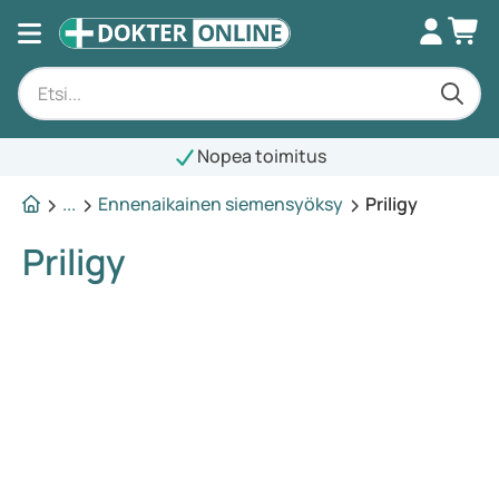
Nopea toimitus
...
Ennenaikainen siemensyöksy
Priligy
Priligy