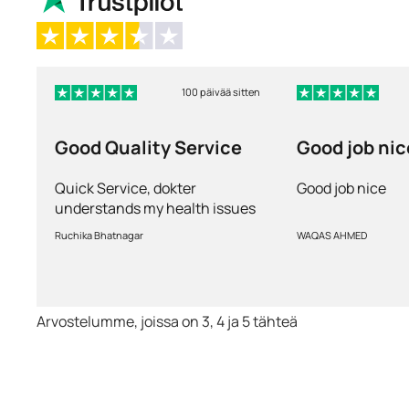
100 päivää sitten
Good Quality Service
Good job nic
Quick Service, dokter
Good job nice
understands my health issues
and good diagnosis
Ruchika Bhatnagar
WAQAS AHMED
Arvostelumme, joissa on 3, 4 ja 5 tähteä