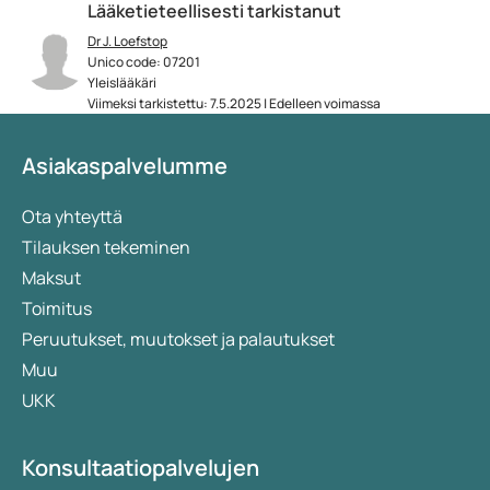
Lääketieteellisesti tarkistanut
Dr J. Loefstop
Unico code: 07201
Yleislääkäri
Viimeksi tarkistettu: 7.5.2025 | Edelleen voimassa
Asiakaspalvelumme
Ota yhteyttä
Tilauksen tekeminen
Maksut
Toimitus
Peruutukset, muutokset ja palautukset
Muu
UKK
Konsultaatiopalvelujen