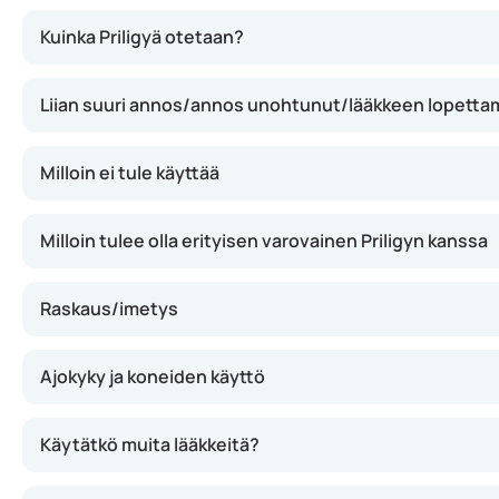
Priligy lisää serotoniinin määrää aivoissa. Serotoniini 
Kuinka Priligyä otetaan?
Liian suuri annos/annos unohtunut/lääkkeen lopetta
Milloin ei tule käyttää
Milloin tulee olla erityisen varovainen Priligyn kanssa
Raskaus/imetys
Ajokyky ja koneiden käyttö
Käytätkö muita lääkkeitä?