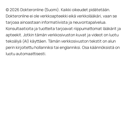
© 2026 Dokteronline (Suomi). Kaikki oikeudet pidätetään.
Dokteronline ei ole verkkoapteekki eikä verkkolääkäri, vaan se
tarjoaa ainoastaan informatiivista ja neuvontapalvelua.
Konsultaatioita ja tuotteita tarjoavat riippumattomat lääkärit ja
apteekit. Jotkin tämän verkkosivuston kuvat ja videot on luotu
tekoälyä (AI) käyttäen. Tämän verkkosivuston tekstit on alun
perin kirjoitettu hollanniksi tai englanniksi. Osa käännöksistä on
luotu automaattisesti.