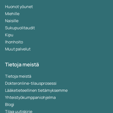
Huonot yöunet
Miehille
Naisille
Sukupuolitaudit
Kipu
Ihonhoito
Muut palvelut
Tietoja meistä
Tietoja meistä
Dokteronline-tilausprosessi
Lääketieteellinen tietämyksemme
Yhteistyökumppaniohjelma
Blogi
Tilaa uutiskirje