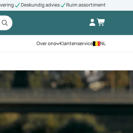
evering
Deskundig advies
Ruim assortiment
Over ons
Klantenservice
NL
Open het menu