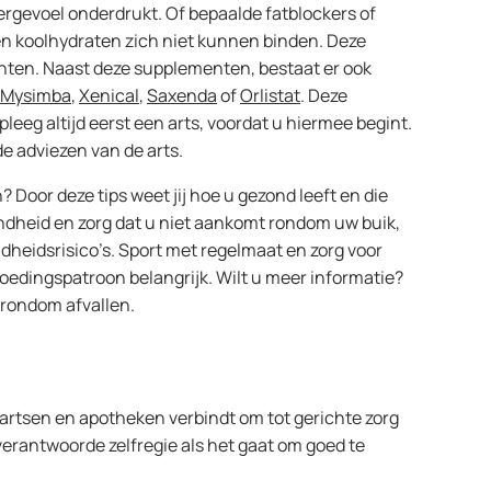
rgevoel onderdrukt. Of bepaalde fatblockers of
en koolhydraten zich niet kunnen binden. Deze
ten. Naast deze supplementen, bestaat er ook
Mysimba
,
Xenical
,
Saxenda
of
Orlistat
. Deze
dpleeg altijd eerst een arts, voordat u hiermee begint.
e adviezen van de arts.
en? Door deze tips weet jij hoe u gezond leeft en die
ondheid en zorg dat u niet aankomt rondom uw buik,
dheidsrisico’s. Sport met regelmaat en zorg voor
voedingspatroon belangrijk. Wilt u meer informatie?
 rondom afvallen.
artsen en apotheken verbindt om tot gerichte zorg
verantwoorde zelfregie als het gaat om goed te