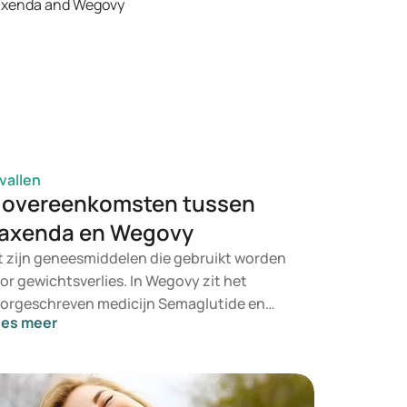
vallen
 overeenkomsten tussen
axenda en Wegovy
t zijn geneesmiddelen die gebruikt worden
or gewichtsverlies. In Wegovy zit het
orgeschreven medicijn Semaglutide en
ees meer
xenda bevat het voorgeschreven medicijn
raglutide. Ze worden toegediend via een
bcutane injectie. Saxenda dient u eenmaal
ags toe en Wegovy eenmaal per week.