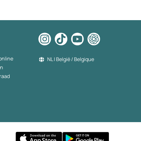
online
NL | België / Belgique
en
raad