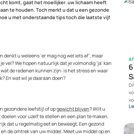
wicht komt, gaat het moeilijker. uw lichaam heeft
 aan te houden. Toch merkt u dat u een gezonde
 hoe u met onderstaande tips toch die laatste vijf
n denkt u weleens ‘er mag nog wel iets af’, maar
Af
in je vel? We hopen natuurlijk dat je volmondig ‘ja’ kan
6
a wat de redenen kunnen zijn: is het stress en waar
S
ek? En wat wil je daaraan doen?
Di
vo
vo
L
Sa
n gezondere leefstijl of op
gewicht blijven
? Wilt u
Li
t doelen voor uzelf te stellen en een plan te maken.
su
grijk dat u regelmatig eet en beweegt. Een gezond
da
 en de omtrek van uw middel. Meet uw middel op en