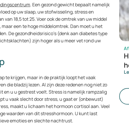
edingscentrum
. Een gezond gewicht bepaalt namelijk
loed op uw slaap, uw stofwisseling, stress en
n van 18,5 tot 25. Voer ook de omtrek van uw middel
ft, maar een te hoge middelomtrek. Dan moet u het
en. De gezondheidsrisico’s (denk aan diabetes type
ichtsklachten) zijn hoger als u meer vet rond uw
Af
H
ap
h
L
p te krijgen, maar in de praktijk loopt het vaak
en die bladzij lezen. Al zijn deze redenen nog niet zo
zit en u u gestrest voelt. Stress is namelijk rampzalig
pt u vaak slecht door stress, u gaat er (onbewust)
tress, maakt u lichaam het hormoon cortisol aan. Veel
oge waarden van dit stresshormoon. U kunt last
ieve emoties en slechte nachtrust.