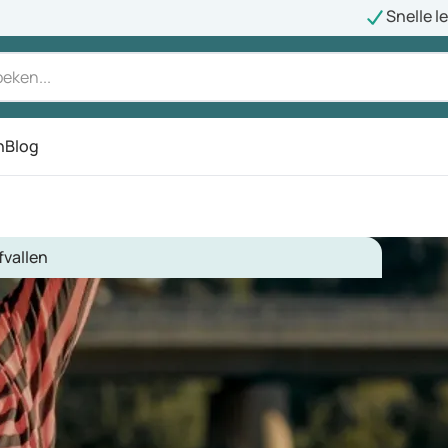
Snelle l
n
Blog
fvallen