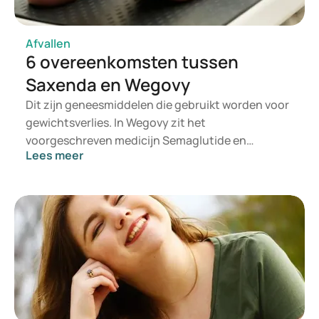
Afvallen
6 overeenkomsten tussen
Saxenda en Wegovy
Dit zijn geneesmiddelen die gebruikt worden voor
gewichtsverlies. In Wegovy zit het
voorgeschreven medicijn Semaglutide en
Lees meer
Saxenda bevat het voorgeschreven medicijn
Liraglutide. Ze worden toegediend via een
subcutane injectie. Saxenda dient u eenmaal
daags toe en Wegovy eenmaal per week.