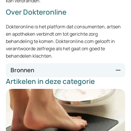
kan verbranden.
Over Dokteronline
Dokteronline is het platform dat consumenten, artsen
en apotheken verbindt om tot gerichte zorg
behandeling te komen. Dokteronline.com gelooft in
verantwoorde zelfregie als het gaat om goed te
behandelen klachten.
Bronnen
Artikelen in deze categorie
de Hormoonfactor (5 januari, 2021).
Breng jouw
hormonen in Balans!