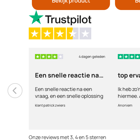
Bekijk product
B
4 dagen geleden
Een snelle reactie na
top erv
een vraag
Een snelle reactie na een
Ik heb zo
vraag, en een snelle oplossing
hiermee. A
vul ik een
klant patrick zwiers
Anoniem
voorkeur w
keurt de ar
goed. Ver
binnen 2 
Onze reviews met 3, 4 en 5 sterren
Echt top 