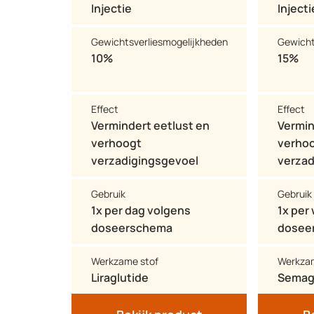
Injectie
Injecti
Gewichtsverliesmogelijkheden
Gewicht
10%
15%
Effect
Effect
Vermindert eetlust en
Vermin
verhoogt
verho
verzadigingsgevoel
verzad
Gebruik
Gebruik
1x per dag volgens
1x per
doseerschema
dosee
Werkzame stof
Werkzam
Liraglutide
Semag