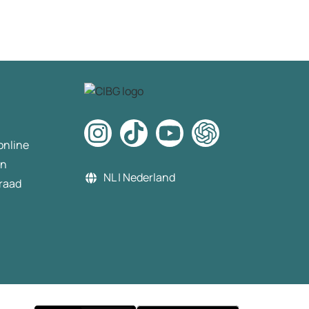
omdat de voornaam in 
account anders is dan 
naam op mijn id. ik moes
wijzigen. Dit gedaan. N
steeds meldingen dat d
verificatie niet gelukt is.
de chat gevraagd wat er
en hoe op te lossen. Ik 
als antwoord mijn beste
online
te annuleren en dan o
te bestellen. Ik dit geda
en
Opnieuw besteld opnie
NL | Nederland
raad
29€ betaald, en weder
id gescand ter verificati
via desktop. Weer de m
dat de verificatie mislukt
bellen naar de klanten s
Tja mevrouw we werke
een externe partner en
volgende week moeten