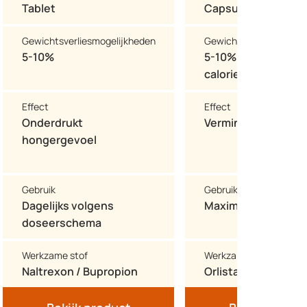
Tablet
Capsule
Gewichtsverliesmogelijkheden
Gewichtsverliesmogeli
5-10%
5-10% (met een
caloriearm dieet)
Effect
Effect
Onderdrukt
Vermindert vetop
hongergevoel
Gebruik
Gebruik
Dagelijks volgens
Maximaal 3x per da
doseerschema
Werkzame stof
Werkzame stof
Naltrexon / Bupropion
Orlistat