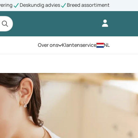
vering
Deskundig advies
Breed assortiment
Over ons
Klantenservice
NL
Open het menu