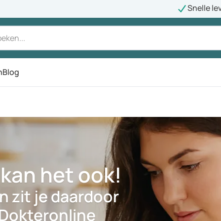
Snelle le
n
Blog
kan het ook!
n zit je daardoor
ij Dokteronline