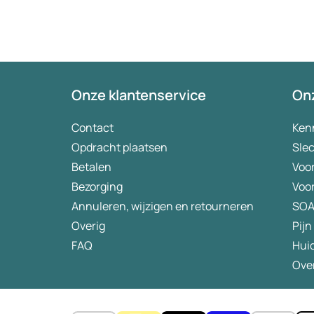
huisartse
te smeken
wordt keu
bezorgt. J
(meer) ge
tegenwoor
Onze klantenservice
Onz
eigen risi
aanbevele
Contact
Ken
verademin
Opdracht plaatsen
Slec
Betalen
Voo
Bezorging
Voo
Annuleren, wijzigen en retourneren
SO
Overig
Pijn
FAQ
Hui
Over