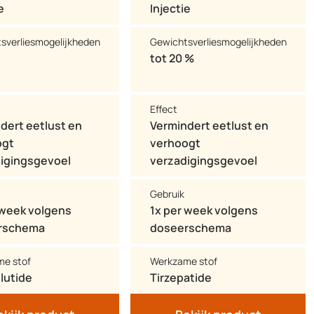
e
Injectie
sverliesmogelijkheden
Gewichtsverliesmogelijkheden
tot 20 %
Effect
dert eetlust en
Vermindert eetlust en
ogt
verhoogt
igingsgevoel
verzadigingsgevoel
Gebruik
 week volgens
1x per week volgens
rschema
doseerschema
e stof
Werkzame stof
lutide
Tirzepatide