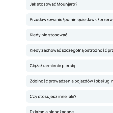
Mounjaro zawiera tirzepatyd, substancję, któ
Jak stosować Mounjaro?
naturalnych hormonów w organizmie. Hormo
cukru we krwi, stymulując wydzielanie insulin
Przedawkowanie/pominięcie dawki/przerwa
temu Mounjaro może stabilizować poziom cukr
masy ciała. Lek działa najlepiej w połączeniu 
aktywnością fizyczną. Podobnie jak inne lek
Kiedy nie stosować
kontrolą lekarza, Mounjaro powinien być czę
zdrowia.
Kiedy zachować szczególną ostrożność pr
Producentem leku Mounjaro jest:
Ciąża/karmienie piersią
Eli Lilly and Company
Indianapolis, IN 46285
USA
Zdolność prowadzenia pojazdów i obsługi
Czy stosujesz inne leki?
Działania niepożądane