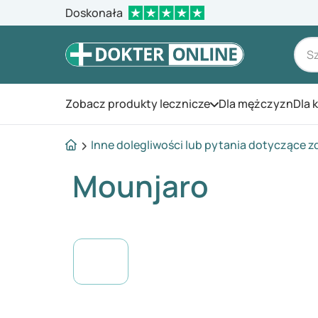
Doskonała
Zobacz produkty lecznicze
Dla mężczyzn
Dla 
Otwórz menu
Inne dolegliwości lub pytania dotyczące z
Mounjaro