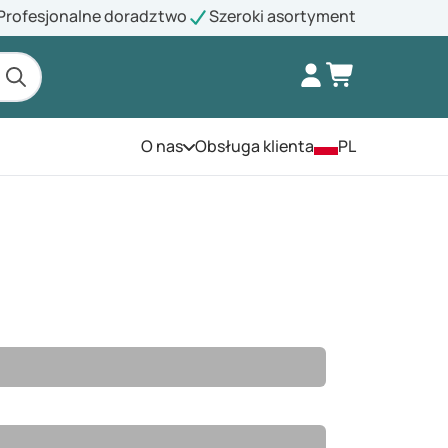
Profesjonalne doradztwo
Szeroki asortyment
O nas
Obsługa klienta
PL
Otwórz menu