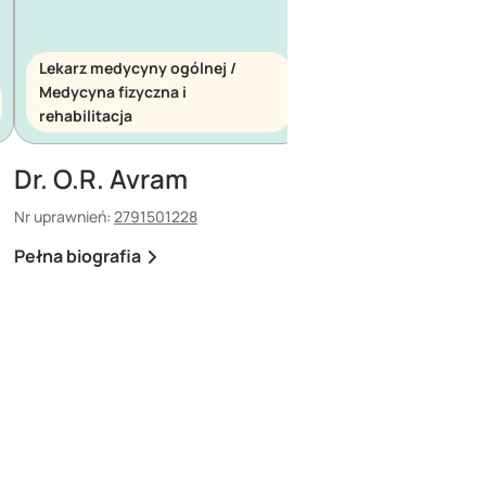
Lekarz medycyny ogólnej /
Medycyna fizyczna i
Lekarz medycyny ogó
rehabilitacja
Medycyna ratunkow
Dr. O.R. Avram
Dr. E. Maescu
Nr uprawnień:
2791501228
Nr uprawnień:
880308308
Pełna biografia
Pełna biografia