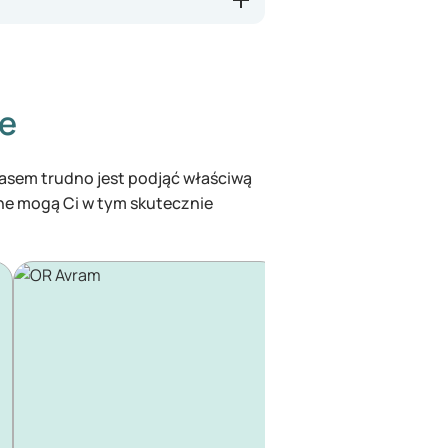
ze
czasem trudno jest podjąć właściwą
ine mogą Ci w tym skutecznie