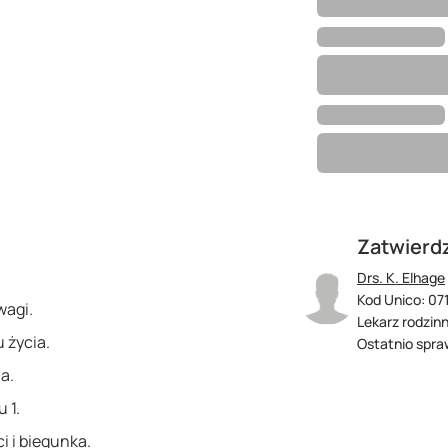
Zatwierd
Drs. K. Elhage
Kod Unico: 07
wagi.
Lekarz rodzin
 życia.
Ostatnio spra
a.
 1.
i i biegunka.