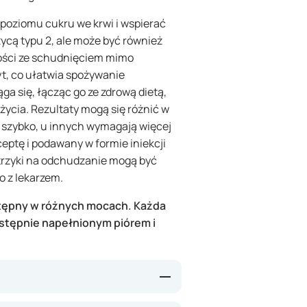
 poziomu cukru we krwi i wspierać
zycą typu 2, ale może być również
ości ze schudnięciem mimo
yt, co ułatwia spożywanie
ąga się, łącząc go ze zdrową dietą,
ycia. Rezultaty mogą się różnić w
ą szybko, u innych wymagają więcej
eptę i podawany w formie iniekcji
strzyki na odchudzanie mogą być
 z lekarzem.
ostępny w różnych mocach. Każda
stępnie napełnionym piórem i