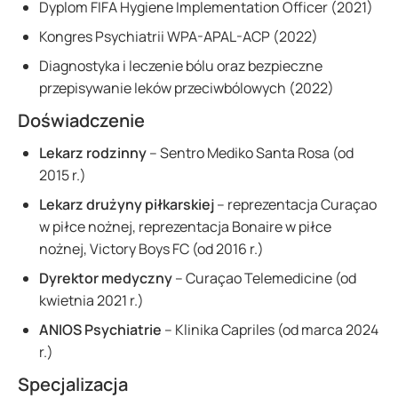
Dyplom FIFA Hygiene Implementation Officer (2021)
Kongres Psychiatrii WPA-APAL-ACP (2022)
Diagnostyka i leczenie bólu oraz bezpieczne
przepisywanie leków przeciwbólowych (2022)
Doświadczenie
Lekarz rodzinny
– Sentro Mediko Santa Rosa (od
2015 r.)
Lekarz drużyny piłkarskiej
– reprezentacja Curaçao
w piłce nożnej, reprezentacja Bonaire w piłce
nożnej, Victory Boys FC (od 2016 r.)
Dyrektor medyczny
– Curaçao Telemedicine (od
kwietnia 2021 r.)
ANIOS Psychiatrie
– Klinika Capriles (od marca 2024
r.)
Specjalizacja