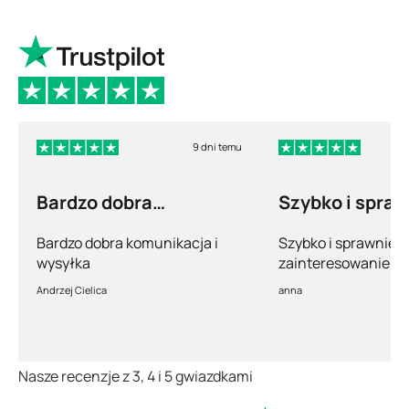
9 dni temu
Bardzo dobra
Szybko i spra
komunikacja i wysyłka
Bardzo dobra komunikacja i
Szybko i sprawnie.
wysyłka
zainteresowanie po
pełny profesjonaliz
Andrzej Cielica
anna
Nasze recenzje z 3, 4 i 5 gwiazdkami