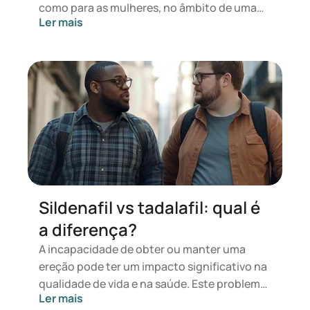
como para as mulheres, no âmbito de uma
Ler mais
relação. Explora a forma como as relações,
baseadas no empenhamento, na
comunicação, na honestidade, na
responsabilidade e na vulnerabilidade, são
afetadas quando a intimidade sexual é
afetada pela DE. Continue a ler para obter
informações e soluções práticas para
enfrentar estes desafios em conjunto.
Sildenafil vs tadalafil: qual é
a diferença?
A incapacidade de obter ou manter uma
ereção pode ter um impacto significativo na
qualidade de vida e na saúde. Este problema
Ler mais
pode ter uma origem física ou psicológica.