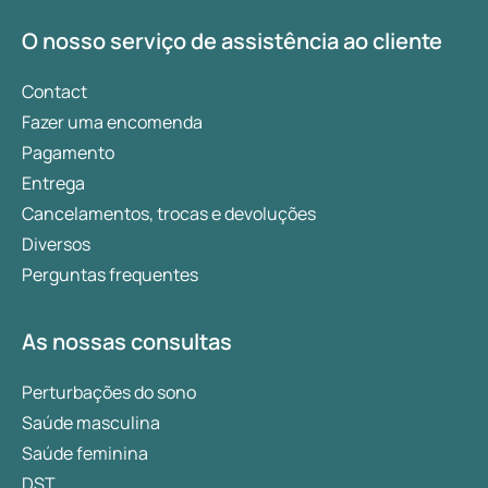
comunicação, na honestidade, na
O nosso serviço de assistência ao cliente
responsabilidade e na vulnerabilidade, são
afetadas quando a intimidade sexual é
Contact
afetada pela DE. Continue a ler para obter
Fazer uma encomenda
informações e soluções práticas para
Pagamento
enfrentar estes desafios em conjunto.
Entrega
Cancelamentos, trocas e devoluções
Diversos
Perguntas frequentes
As nossas consultas
Perturbações do sono
Saúde masculina
Saúde feminina
DST