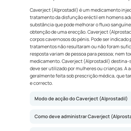
Caverject (Alprostadil) é um medicamento injec
tratamento da disfunção eréctil em homens adu
substância que pode melhorar o fluxo sanguíneo
obtenção de uma erecção. Caverject (Alprostad
corpos cavernosos do pénis. Pode ser indicado
tratamentos não resultaram ou não foram sufici
resposta variam de pessoa para pessoa; nem t
medicamento. Caverject (Alprostadil) destina
deve ser utilizado por mulheres ou crianças. 
geralmente feita sob prescrição médica, que t
e correcto.
Modo de acção do Caverject (Alprostadil)
Caverject (Alprostadil) actua dilatando os va
Como deve administrar Caverject (Alprosta
permitindo um maior fluxo de sangue para os
proporcionar uma erecção suficiente para a r