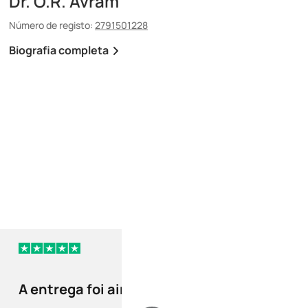
Dr. O.R. Avram
Dr. E. Maescu
Número de registo:
2791501228
Número de registo:
88030
Biografia completa
Biografia completa
há 37 dias
A entrega foi ainda
Correu tudo be
mais rápida que o…