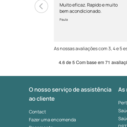
Muito eficaz. Rapido e muito
bem acondicionado.
Paula
As nossas avaliações com 3, 4 e 5 e
4.6
de 5
Com base em
71 avaliaç
O nosso serviço de assistência
As 
ao cliente
Per
Saú
Contact
Saú
Fazer uma encomenda
DST