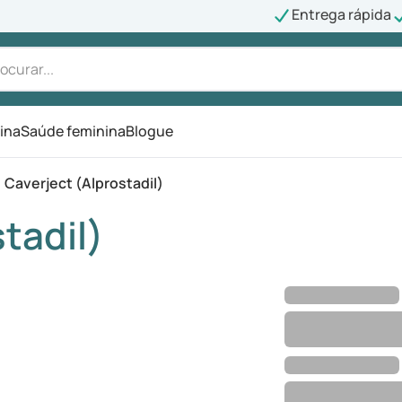
Entrega rápida
ina
Saúde feminina
Blogue
Caverject (Alprostadil)
tadil)