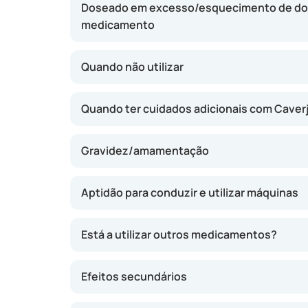
Doseado em excesso/esquecimento de do
geralmente entre 5 e 20 minutos após a injec
medicamento
60 minutos. Caverject (Alprostadil) só é efi
sexual; não provoca erecção espontânea se
indicado como solução a longo prazo, mas pod
Quando não utilizar
tratamentos não produzem resultados satisfa
Quando ter cuidados adicionais com Caverj
Gravidez/amamentação
Aptidão para conduzir e utilizar máquinas
Está a utilizar outros medicamentos?
Efeitos secundários