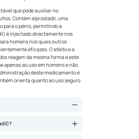
tável que pode auxiliar no
ltos. Contém alprostadil, uma
 para o pénis, permitindo a
il) é injectado directamente nos
 para homens nos quais outros
entemente eficazes. O efeito e a
odos reagem da mesma forma a este
-se apenas ao uso em homens e não
A administração deste medicamento é
ambém orienta quanto ao uso seguro
sos sanguíneos do pénis,
dil)?
 corpos cavernosos. Isto pode
elação sexual. A erecção ocorre