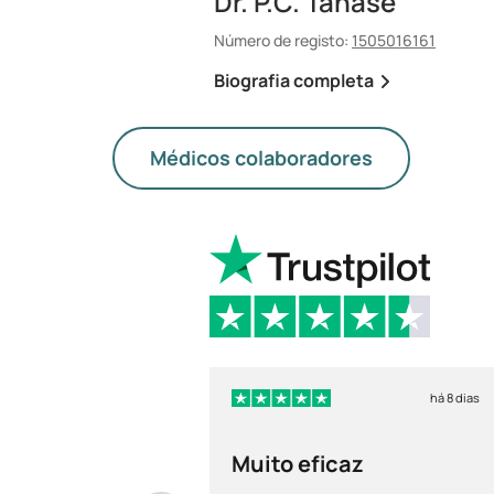
Dr. P.C. Tanase
Número de registo:
1505016161
Biografia completa
Médicos colaboradores
há 8 dias
Muito eficaz