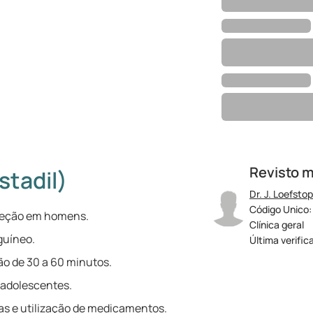
Revisto 
stadil)
Dr. J. Loefstop
Código Unico:
 ereção em homens.
Clínica geral
guíneo.
Última verific
o de 30 a 60 minutos.
 adolescentes.
s e utilização de medicamentos.