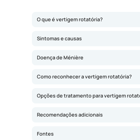
O que é vertigem rotatória?
A vertigem rotatória – também designada simp
Sintomas e causas
mover-se, mesmo que tal não esteja a acontec
interno. A forma mais comum é a vertigem po
Doença de Ménière
cabeça, como baixar-se ou virar-se na cama.
Como reconhecer a vertigem rotatória?
Opções de tratamento para vertigem rotat
Recomendações adicionais
Fontes