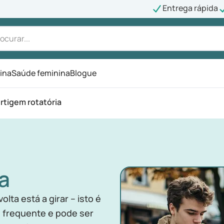
Entrega rápida
ina
Saúde feminina
Blogue
rtigem rotatória
a
ta está a girar – isto é
 é frequente e pode ser