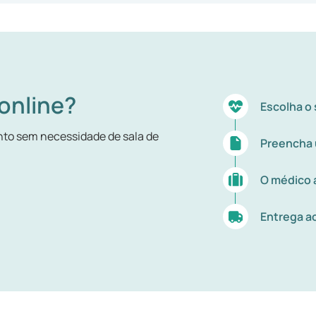
online?
Escolha o
to sem necessidade de sala de
Preencha 
O médico a
Entrega ao