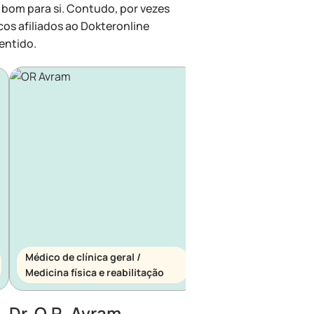
 bom para si. Contudo, por vezes
cos afiliados ao Dokteronline
entido.
Médico de clínica geral /
Médico de clínica ger
Medicina física e reabilitação
Medicina de urgênci
Dr. O.R. Avram
Dr. E. Maescu