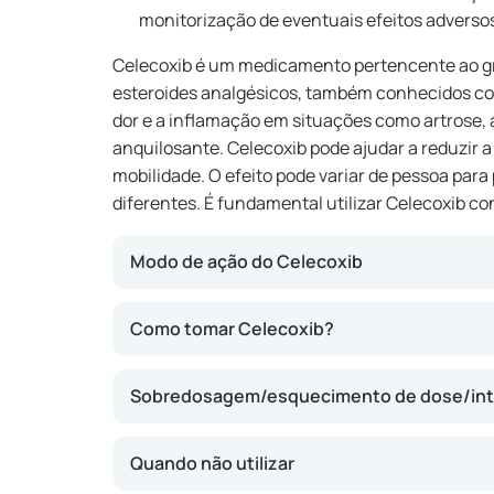
monitorização de eventuais efeitos adverso
Celecoxib é um medicamento pertencente ao gr
esteroides analgésicos, também conhecidos como
dor e a inflamação em situações como artrose, a
anquilosante. Celecoxib pode ajudar a reduzir a 
mobilidade. O efeito pode variar de pessoa para
diferentes. É fundamental utilizar Celecoxib c
Modo de ação do Celecoxib
Celecoxib actua através da inibição de uma 
Como tomar Celecoxib?
produção de substâncias responsáveis pela d
medicamento pode reduzir a dor e o inchaço s
Sobredosagem/esquecimento de dose/int
contrário de alguns outros AINEs. Isto torna
para pessoas sensíveis a problemas gástricos
Quando não utilizar