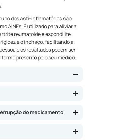
s.
upo dos anti-inflamatórios não
 AINEs. É utilizado para aliviar a
rtrite reumatoide e espondilite
rigidez e o inchaço, facilitando a
 pessoa e os resultados podem ser
onforme prescrito pelo seu médico.
enzima (COX-2) envolvida na
or e inflamação. Desta forma, o
em irritar a mucosa gástrica, ao
errupção do medicamento
 o Celecoxib uma opção adequada
.