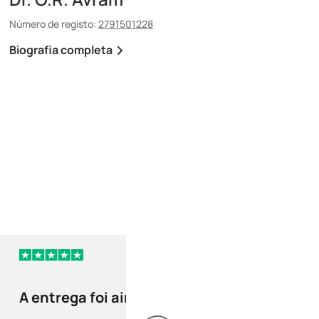
Número de registo:
2791501228
Número de registo:
88030
Biografia completa
Biografia completa
há 39 dias
A entrega foi ainda
Correu tudo be
mais rápida que o…