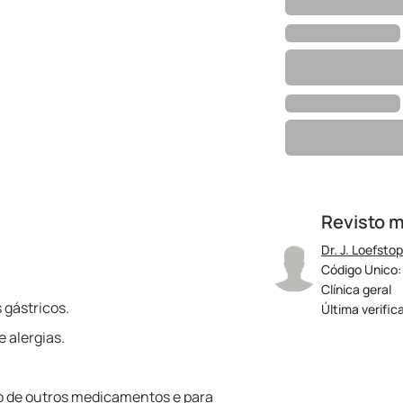
Revisto 
Dr. J. Loefstop
Código Unico:
Clínica geral
 gástricos.
Última verific
e alergias.
o de outros medicamentos e para