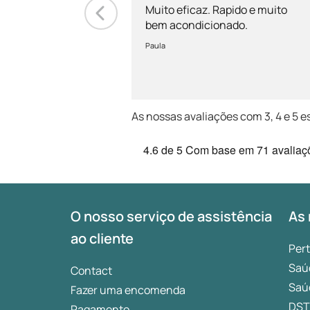
Muito eficaz. Rapido e muito
bem acondicionado.
Paula
As nossas avaliações com 3, 4 e 5 e
4.6
de 5
Com base em
71 avaliaç
O nosso serviço de assistência
As 
ao cliente
Per
Saú
Contact
Saú
Fazer uma encomenda
DST
Pagamento