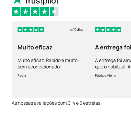
há 10 dias
Muito eficaz
A entrega fo
mais rápida 
Muito eficaz. Rapido e muito
A entrega foi ain
bem acondicionado.
que o habitual.
vem bem acondi
Paula
Patricia Vieira
Muito satisfeita!
As nossas avaliações com 3, 4 e 5 estrelas