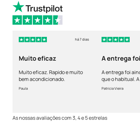
há 7 dias
Muito eficaz
A entrega fo
mais rápida 
Muito eficaz. Rapido e muito
A entrega foi ain
bem acondicionado.
que o habitual.
vem bem acondi
Paula
Patricia Vieira
Muito satisfeita!
As nossas avaliações com 3, 4 e 5 estrelas