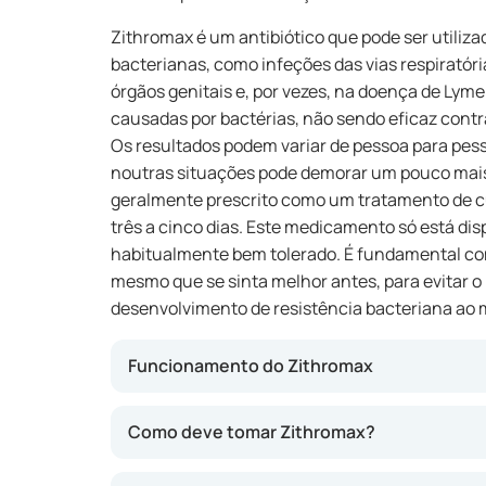
Zithromax é um antibiótico que pode ser utiliz
bacterianas, como infeções das vias respiratória
órgãos genitais e, por vezes, na doença de Lym
causadas por bactérias, não sendo eficaz contr
Os resultados podem variar de pessoa para pesso
noutras situações pode demorar um pouco mais 
geralmente prescrito como um tratamento de 
três a cinco dias. Este medicamento só está dis
habitualmente bem tolerado. É fundamental co
mesmo que se sinta melhor antes, para evitar o
desenvolvimento de resistência bacteriana ao
Funcionamento do Zithromax
Zithromax contém azitromicina, uma substân
Como deve tomar Zithromax?
bactérias. Desta forma, o medicamento pode a
de garganta, tosse, febre ou erupções cutân