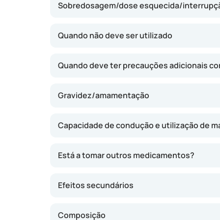
Sobredosagem/dose esquecida/interrupçã
Zithromax é que normalmente só necessita de
geralmente, apenas durante alguns dias conse
utilização simples e prática. O efeito costum
Quando não deve ser utilizado
pode demorar um pouco mais até se sentir t
Quando deve ter precauções adicionais c
Gravidez/amamentação
Capacidade de condução e utilização de m
Está a tomar outros medicamentos?
Efeitos secundários
Composição