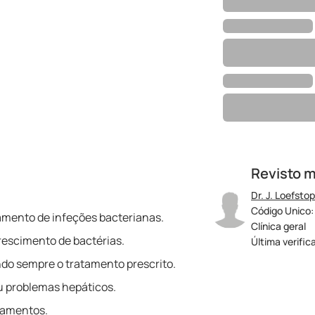
Revisto 
Dr. J. Loefstop
Código Unico:
tamento de infeções bacterianas.
Clínica geral
rescimento de bactérias.
Última verific
do sempre o tratamento prescrito.
ou problemas hepáticos.
camentos.