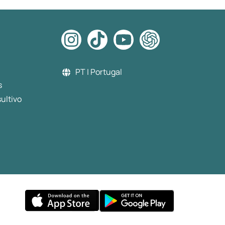
PT | Portugal
s
ultivo