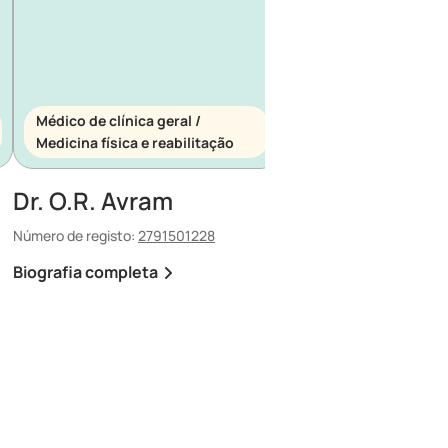
Médico de clínica geral /
Médico de clínica ger
Medicina física e reabilitação
Medicina de urgênci
Dr. O.R. Avram
Dr. E. Maescu
Número de registo:
2791501228
Número de registo:
88030
Biografia completa
Biografia completa