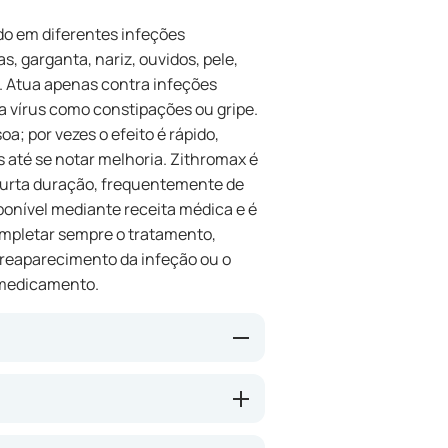
ado em diferentes infeções
s, garganta, nariz, ouvidos, pele,
e. Atua apenas contra infeções
a vírus como constipações ou gripe.
a; por vezes o efeito é rápido,
até se notar melhoria. Zithromax é
curta duração, frequentemente de
ponível mediante receita médica e é
mpletar sempre o tratamento,
 reaparecimento da infeção ou o
 medicamento.
cia que inibe o crescimento das
judar a aliviar sintomas como dor
eas. Uma das vantagens do