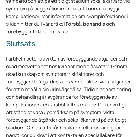
samband och att på ett tidigt stadium söka läkarvård vid
symptom på bägge åkommor för att kunna förbygga
komplikationer. Mer information om svampinfektioner i
slidan hittar du i vår artikel
Förstå, behandla och
förebygg infektioner i slidan
.
Slutsats
I artikeln betonas vikten av förebyggande åtgärder och
ökad medvetenhet hos kvinnor med blåskatarr. Genom
ökad kunskap om symptom, riskfaktorer och
förebyggande åtgärder, kan kvinnor aktivt vidta åtgärder
för att bibehålla sin urinvägshälsa. Tidig diagnosticering
och behandling är avgörande för förebyggande av
komplikationer och snabbt tillfrisknande. Det är viktigt
att ständigt vara uppmärksam på symptom, vidta
förebyggande åtgärder och söka läkarvård på ett tidigt
stadium. Om du ofta får blåskatarr eller oroar dig för
något, gör du klokt i att kontakta en specialläkare för