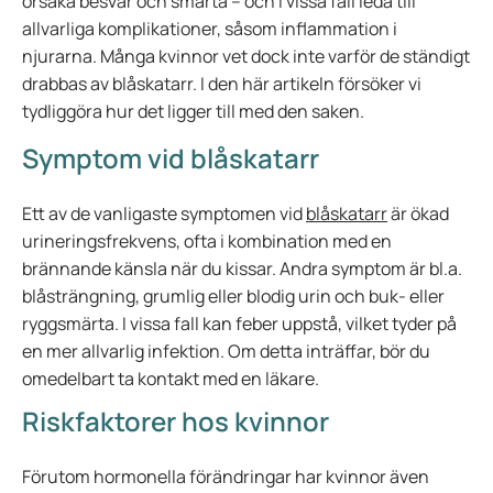
orsaka besvär och smärta – och i vissa fall leda till
allvarliga komplikationer, såsom inflammation i
njurarna. Många kvinnor vet dock inte varför de ständigt
drabbas av blåskatarr. I den här artikeln försöker vi
tydliggöra hur det ligger till med den saken.
Symptom vid blåskatarr
Ett av de vanligaste symptomen vid
blåskatarr
är ökad
urineringsfrekvens, ofta i kombination med en
brännande känsla när du kissar. Andra symptom är bl.a.
blåsträngning, grumlig eller blodig urin och buk- eller
ryggsmärta. I vissa fall kan feber uppstå, vilket tyder på
en mer allvarlig infektion. Om detta inträffar, bör du
omedelbart ta kontakt med en läkare.
Riskfaktorer hos kvinnor
Förutom hormonella förändringar har kvinnor även