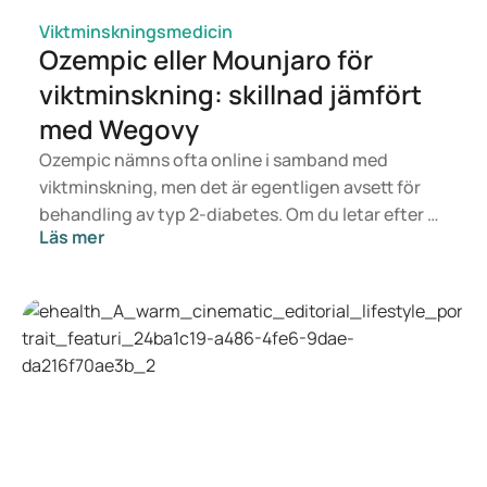
problems-summer/
Viktminskningsmedicin
Ozempic eller Mounjaro för
viktminskning: skillnad jämfört
med Wegovy
Ozempic nämns ofta online i samband med
viktminskning, men det är egentligen avsett för
behandling av typ 2-diabetes. Om du letar efter en
Läs mer
behandling för viktkontroll är det snarare
läkemedel som Mounjaro och Wegovy som är
aktuella. Vilken behandling som passar dig bäst
avgörs av en läkare utifrån din hälsa, ditt BMI och
din medicinanvändning.