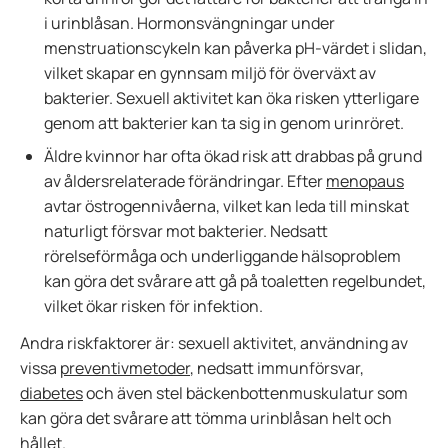
i urinblåsan. Hormonsvängningar under
menstruationscykeln kan påverka pH-värdet i slidan,
vilket skapar en gynnsam miljö för överväxt av
bakterier. Sexuell aktivitet kan öka risken ytterligare
genom att bakterier kan ta sig in genom urinröret.
Äldre kvinnor har ofta ökad risk att drabbas på grund
av åldersrelaterade förändringar. Efter
menopaus
avtar östrogennivåerna, vilket kan leda till minskat
naturligt försvar mot bakterier. Nedsatt
rörelseförmåga och underliggande hälsoproblem
kan göra det svårare att gå på toaletten regelbundet,
vilket ökar risken för infektion.
Andra riskfaktorer är: sexuell aktivitet, användning av
vissa
preventivmetoder
, nedsatt immunförsvar,
diabetes
och även stel bäckenbottenmuskulatur som
kan göra det svårare att tömma urinblåsan helt och
hållet.