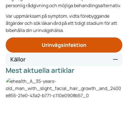
personlig rådgivning och möjliga behandlingsalternativ.
Var uppmärksam på symptom, vidta förebyggande
åtgärder och sök läkarvård på ett tidigt stadium för att
bibehålla din urinvägshälsa.
Urinvägsinfektion
Källor
Mest aktuella artiklar
https://www.thuisarts.nl/blaasontsteking/ik-heb-
blaasontsteking-vrouw
https://www.thuisarts.nl/blaasontsteking/ik-heb-
blaasontsteking-vrouw
https://www.ncbi.nlm.nih.gov/pmc/articles/PMC2840952/
https://www.canadian.cz/en/articles-and-
news/gynaecological-problems-during-the-summer-or-a-
guide-on-how-not-to-spoil-your-summer-plans/
https://turoparkmedical.com/blog/gynecological-