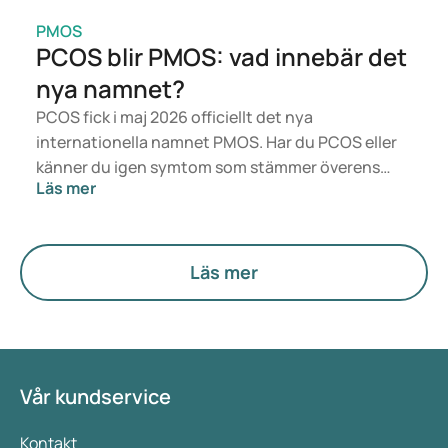
PMOS
PCOS blir PMOS: vad innebär det
nya namnet?
PCOS fick i maj 2026 officiellt det nya
internationella namnet PMOS. Har du PCOS eller
känner du igen symtom som stämmer överens
Läs mer
med det? Medicinskt sett förändras inget direkt.
Men den nya termen sätter mer fokus på
hormoner, ämnesomsättning och äggstockarnas
funktion.
Läs mer
Vår kundservice
Kontakt