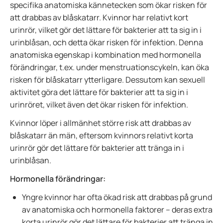
specifika anatomiska kännetecken som ökar risken för
att drabbas av blåskatarr. Kvinnor har relativt kort
urinrör, vilket gör det lättare för bakterier att ta sig in i
urinblåsan, och detta ökar risken för infektion. Denna
anatomiska egenskap i kombination med hormonella
förändringar, t.ex. under menstruationscykeln, kan öka
risken för blåskatarr ytterligare. Dessutom kan sexuell
aktivitet göra det lättare för bakterier att ta sig in i
urinröret, vilket även det ökar risken för infektion.
Kvinnor löper i allmänhet större risk att drabbas av
blåskatarr än män, eftersom kvinnors relativt korta
urinrör gör det lättare för bakterier att tränga in i
urinblåsan.
Hormonella förändringar:
Yngre kvinnor har ofta ökad risk att drabbas på grund
av anatomiska och hormonella faktorer – deras extra
korta urinrör gör det lättare för bakterier att tränga in