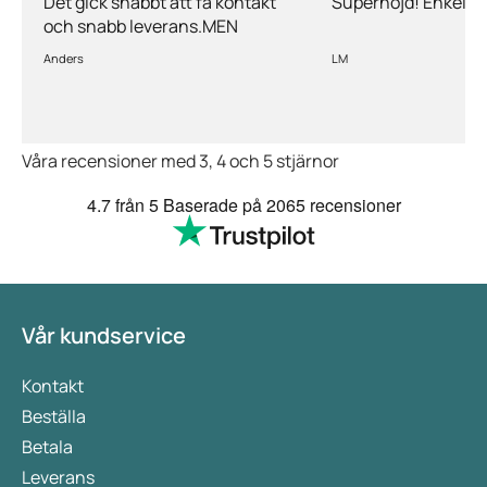
Det gick snabbt att få kontakt
Supernöjd! Enkelt 
och snabb leverans.MEN
priserna är alldeles för höga på
Anders
LM
läkemedlen, så jag kommer
med all säkerhet inte vara
kund länge till.
Våra recensioner med 3, 4 och 5 stjärnor
4.7
från 5
Baserade på
2065 recensioner
Vår kundservice
Kontakt
Beställa
Betala
Leverans