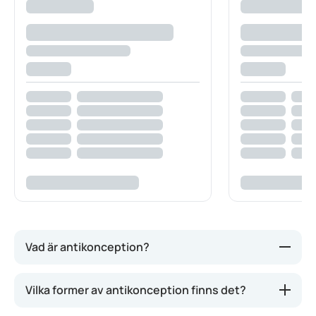
Vad är antikonception?
Antikonception är ett sätt att undvika en oplanerad
Vilka former av antikonception finns det?
graviditet. Det kan göras på olika sätt. Vissa