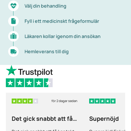
Välj din behandling
Fyll i ett medicinskt frågeformulär
Läkaren kollar igenom din ansökan
Hemleverans till dig
för 2 dagar sedan
f
Det gick snabbt att få
Supernöjd
kontakt och…