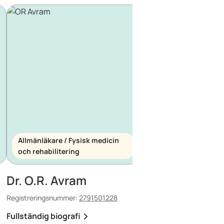
Allmänläkare / Fysisk medicin
och rehabilitering
Allmänläkare / Akutm
Dr. O.R. Avram
Dr. E. Maescu
Registreringsnummer:
2791501228
Registreringsnummer:
88
Fullständig biografi
Fullständig biografi