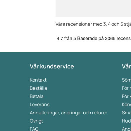
med all säkerhet inte vara
kund länge till.
Våra recensioner med 3, 4 och 5 stj
4.7
från 5
Baserade på
2065 recens
Vår kundservice
Vår
Kontakt
Söm
Beställa
För
Betala
För 
Leverans
Kön
Annulleringar, ändringar och returer
Smä
Övrigt
Hud
FAQ
Andr