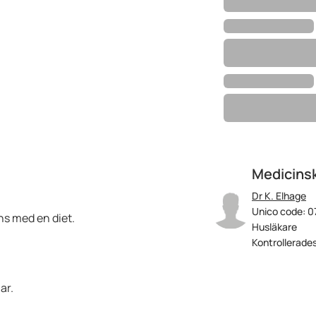
Medicinsk
Dr K. Elhage
Unico code: 0
ans med en diet.
Husläkare
Kontrollerades
ar.