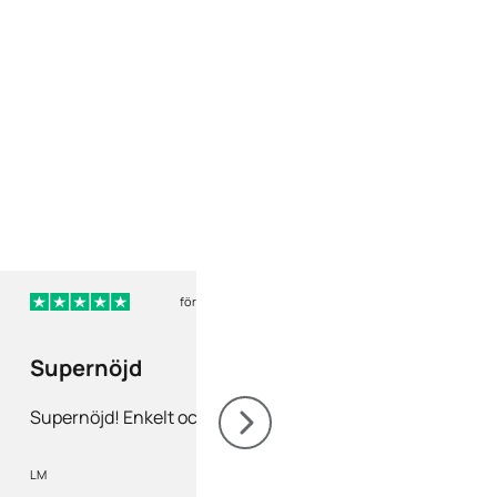
för 6 dagar sedan
för 
Supernöjd
Nöjd
Supernöjd! Enkelt och snabbt
Nöjd! Gärna rekomm
LM
Mia Olofsson