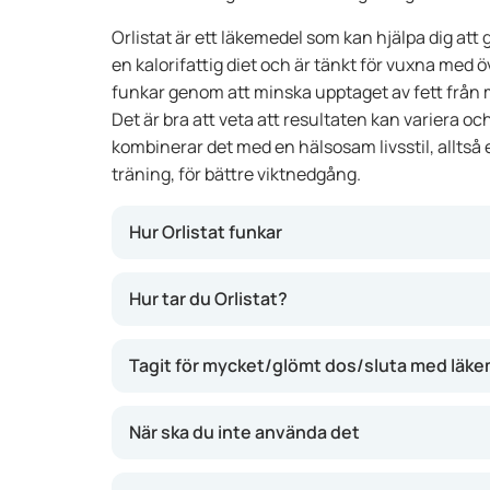
Orlistat är ett läkemedel som kan hjälpa dig att 
en kalorifattig diet och är tänkt för vuxna med öv
funkar genom att minska upptaget av fett från mat
Det är bra att veta att resultaten kan variera o
kombinerar det med en hälsosam livsstil, allts
träning, för bättre viktnedgång.
Hur Orlistat funkar
Orlistat blockerar en del av nedbrytningen av 
Hur tar du Orlistat?
en tredjedel av fettet från maten inte tas upp
avföringen. Det kan hjälpa dig att gå ner i vik
Tagit för mycket/glömt dos/sluta med läk
funkar bara om du äter lite fett; en fettsnål d
risken för biverkningar. Som bantningsmedici
tillsammans med kost och motion.
När ska du inte använda det