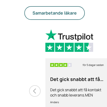
Samarbetande läkare
för 5 dagar sedan
Det gick snabbt att få
kontakt och…
Det gick snabbt att få kontakt
och snabb leverans.MEN
priserna är alldeles för höga på
Anders
läkemedlen, så jag kommer