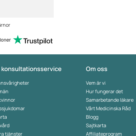
ärnor
ioner
 konsultationsservice
Om oss
nsvårigheter
Vem är vi
 män
Hur fungerar det
kvinnor
Samarbetande läkare
ssjukdomar
Vårt Medicinska Råd
rta
Blogg
vård
Sajtkarta
a tjänster
Affiliateprogram