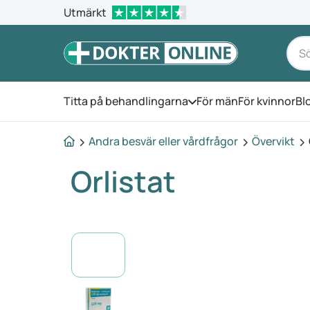
Utmärkt
Titta på behandlingarna
För män
För kvinnor
Bl
Öppna menyn
Andra besvär eller vårdfrågor
Övervikt
Orlistat