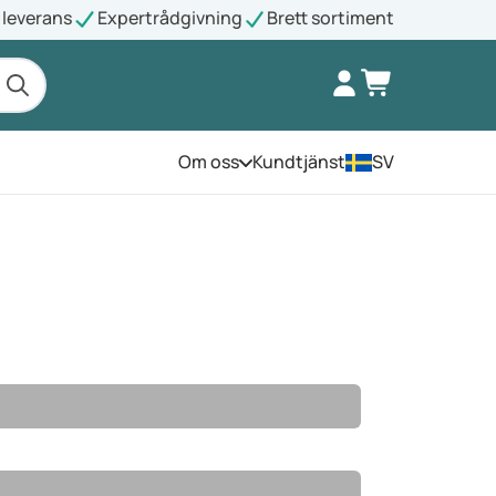
leverans
Expertrådgivning
Brett sortiment
Om oss
Kundtjänst
SV
Öppna menyn