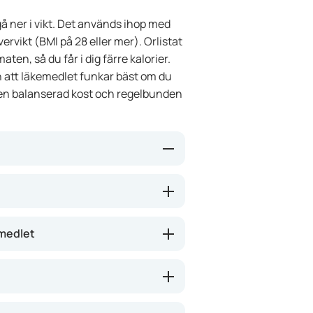
gå ner i vikt. Det används ihop med
ervikt (BMI på 28 eller mer). Orlistat
en, så du får i dig färre kalorier.
ch att läkemedlet funkar bäst om du
å en balanserad kost och regelbunden
fett i tarmen. Det gör att ungefär
 utan istället åker ut med
t och hålla vikten. Läkemedlet
emedlet
iet gör effekten bättre och minskar
n fungerar Orlistat bäst