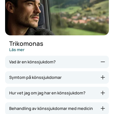
Trikomonas
Läs mer
Vad är en könssjukdom?
Könssjukdom är en sjukdom som överförs genom
Symtom på könssjukdomar
oskyddad sexuell kontakt (sex utan kondom).
Smittämnena, som oftast är en bakterie, parasit
Hur vet jag om jag har en könssjukdom?
eller ett virus, kan finnas i sperma, försats,
vaginalvätska, slemhinnor, blod, könshår eller på
huden. Under samlag kan dessa smittämnen
Behandling av könssjukdomar med medicin
överföras till partnern.