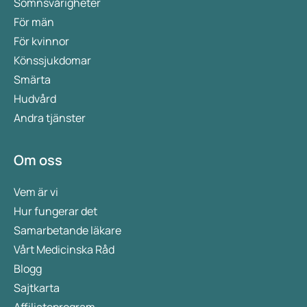
könsorganen som orsakas av jäst- eller
Sömnsvårigheter
svampinfektioner, som exempelvis candida.
För män
Kvinnor drabbas oftare än män.
För kvinnor
Könssjukdomar
Smärta
Hudvård
Andra tjänster
Om oss
Vem är vi
Hur fungerar det
Samarbetande läkare
Vårt Medicinska Råd
Blogg
Sajtkarta
Affiliateprogram