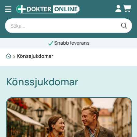
bb leverans
Könssjukdomar
Könssjukdomar