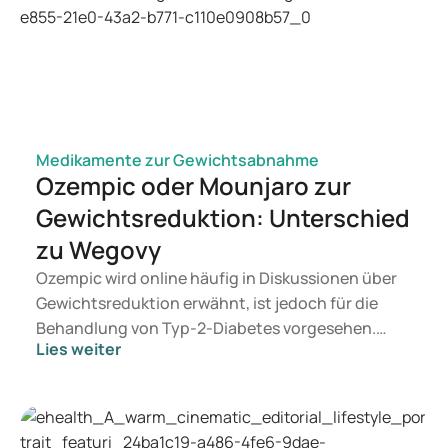
Medikamente zur Gewichtsabnahme
Ozempic oder Mounjaro zur
Gewichtsreduktion: Unterschied
zu Wegovy
Ozempic wird online häufig in Diskussionen über
Gewichtsreduktion erwähnt, ist jedoch für die
Behandlung von Typ-2-Diabetes vorgesehen.
Lies weiter
Suchen Sie eine Therapie zur Gewichtskontrolle,
kommen eher Präparate wie Mounjaro und
Wegovy infrage. Welche Behandlung für Sie
geeignet ist, entscheidet ein Arzt auf Basis Ihrer