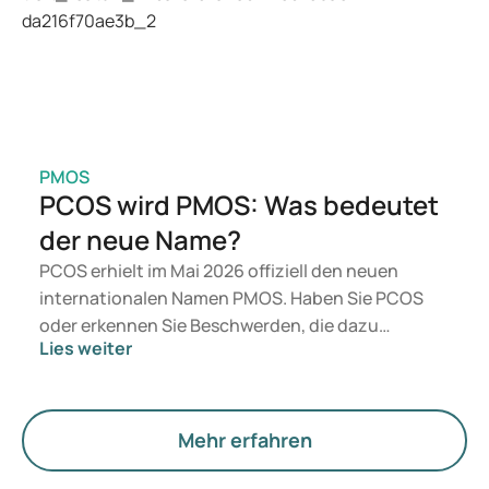
gesundheitlichen Verfassung, Ihres BMI und Ihrer
aktuellen Medikation.
PMOS
PCOS wird PMOS: Was bedeutet
der neue Name?
PCOS erhielt im Mai 2026 offiziell den neuen
internationalen Namen PMOS. Haben Sie PCOS
oder erkennen Sie Beschwerden, die dazu
Lies weiter
passen? Medizinisch ändert sich vorerst nichts.
Der neue Begriff legt jedoch mehr Gewicht auf
Hormone, den Stoffwechsel und die Funktion der
Eierstöcke.
Mehr erfahren