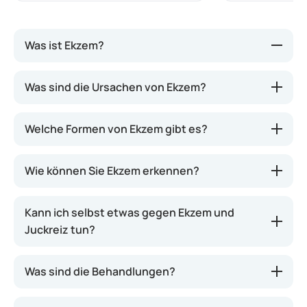
Was ist Ekzem?
Ekzem ist eine chronische, nicht ansteckende
Was sind die Ursachen von Ekzem?
Hauterkrankung, die durch eine
Entzündungsreaktion der Haut ausgelöst wird.
Welche Formen von Ekzem gibt es?
Dadurch entstehen rote, schuppende Areale,
Knötchen, Schwellungen, Risse oder Krusten.
Mitunter ist der Ausschlag auch nässend. Ekzem
Wie können Sie Ekzem erkennen?
geht häufig mit starkem Juckreiz einher.
Kann ich selbst etwas gegen Ekzem und
Juckreiz tun?
Was sind die Behandlungen?