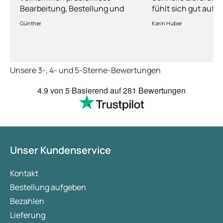
Bearbeitung, Bestellung und
fühlt sich gut aufg
Lieferung
Fragen kann man s
Günther
Karin Huber
jederzeit an die Är
Unsere 3-, 4- und 5-Sterne-Bewertungen
4.9
von 5
Basierend auf
281 Bewertungen
Unser Kundenservice
Kontakt
Bestellung aufgeben
Bezahlen
Lieferung