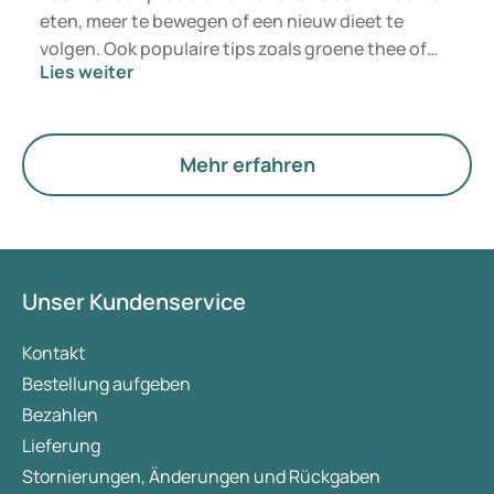
eten, meer te bewegen of een nieuw dieet te
volgen. Ook populaire tips zoals groene thee of
Lies weiter
supplementen worden vaak ingezet in de hoop
het gewicht sneller te verlagen. Soms lukt dat
tijdelijk, maar het gewicht komt weer terug.
Mehr erfahren
Unser Kundenservice
Kontakt
Bestellung aufgeben
Bezahlen
Lieferung
Stornierungen, Änderungen und Rückgaben