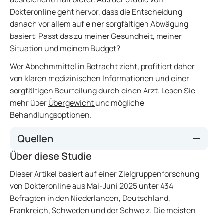
Dokteronline geht hervor, dass die Entscheidung
danach vor allem auf einer sorgfältigen Abwägung
basiert: Passt das zu meiner Gesundheit, meiner
Situation und meinem Budget?
Wer Abnehmmittel in Betracht zieht, profitiert daher
von klaren medizinischen Informationen und einer
sorgfältigen Beurteilung durch einen Arzt. Lesen Sie
mehr über
Übergewicht
und mögliche
Behandlungsoptionen.
Quellen
Über diese Studie
Zielgruppenforschung Dokteronline,
Umfrageergebnisse Abnehmen: Motivation,
Dieser Artikel basiert auf einer Zielgruppenforschung
Bedürfnisse und Präferenzen, Mai-Juni 2025.
von Dokteronline aus Mai-Juni 2025 unter 434
https://www.cbg-
Befragten in den Niederlanden, Deutschland,
meb.nl/onderwerpen/medicijninformatie-
Frankreich, Schweden und der Schweiz. Die meisten
soorten-medicijnen/afslankmedicijnen