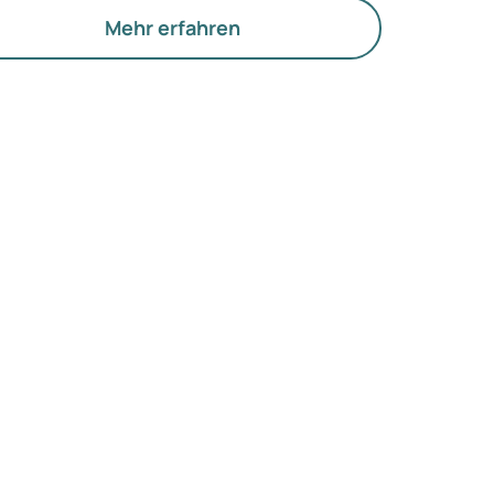
d Immunsystem, während das
Mehr erfahren
ankheitsrisiko steigt. Guter Schlaf definiert
ch nicht allein über die Stunden im Bett.
chtig ist auch die Qualität des Schlafs und
n konstanter Schlafrhythmus. Lesen Sie hier,
s guten Schlaf ausmacht und wie Sie ihn
reichen.