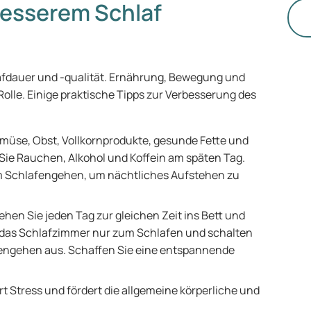
besserem Schlaf
un
Kr
si
Wi
lafdauer und -qualität. Ernährung, Bewegung und
ei
olle. Einige praktische Tipps zur Verbesserung des
wa
er
üse, Obst, Vollkornprodukte, gesunde Fette und
Sie Rauchen, Alkohol und Koffein am späten Tag.
dem Schlafengehen, um nächtliches Aufstehen zu
hen Sie jeden Tag zur gleichen Zeit ins Bett und
ie das Schlafzimmer nur zum Schlafen und schalten
fengehen aus. Schaffen Sie eine entspannende
Stress und fördert die allgemeine körperliche und