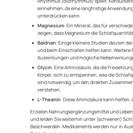
Rhythmus (Biorhythmus) spielt. Konsultiere
einnehmen, da eine langfristige Anwendung
unterdrücken kann.
Magnesium
: Ein Mineral, das für verschied
zeigen, dass Magnesium die Schlafquantität
Baldrian
: Einige kleinere Studien deuten dar
und beim Einschlafen helfen kann. Weitere F
Auswirkungen und mögliche Nebenwirkung
Glycin
: Eine Aminosäure, die die Freisetzun
Körper, sich zu entspannen, was die Schlaf
sind notwendig, um den direkten Zusammen
verstehen.
L-Theanin
: Diese Aminosäure kann helfen,
Erzielen Nahrungsergänzungsmittel und Leben
und leiden Sie weiterhin unter (schweren) Sch
Beschwerden. Medikamente werden nur in Aus