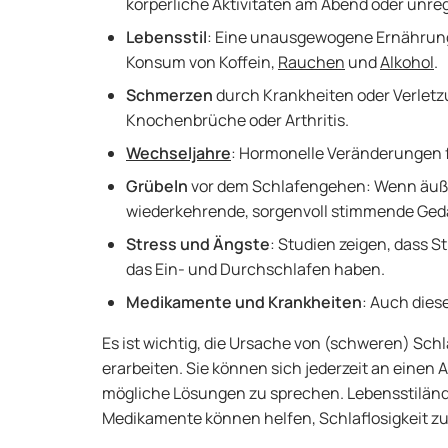
körperliche Aktivitäten am Abend oder unr
Lebensstil
: Eine unausgewogene Ernährun
Konsum von Koffein,
Rauchen
und
Alkohol
.
Schmerzen
durch Krankheiten oder Verletz
Knochenbrüche oder Arthritis.
Wechseljahre
: Hormonelle Veränderungen 
Grübeln
vor dem Schlafengehen: Wenn äuße
wiederkehrende, sorgenvoll stimmende G
Stress und Ängste
: Studien zeigen, dass 
das Ein- und Durchschlafen haben.
Medikamente und Krankheiten
: Auch die
Es ist wichtig, die Ursache von (schweren) Sch
erarbeiten. Sie können sich jederzeit an eine
mögliche Lösungen zu sprechen. Lebensstilän
Medikamente können helfen, Schlaflosigkeit 