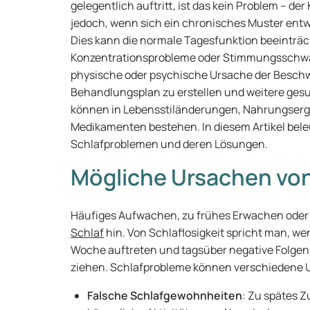
gelegentlich auftritt, ist das kein Problem – der
jedoch, wenn sich ein chronisches Muster entw
Dies kann die normale Tagesfunktion beeinträ
Konzentrationsprobleme oder Stimmungsschwank
physische oder psychische Ursache der Beschw
Behandlungsplan zu erstellen und weitere ges
können in Lebensstiländerungen, Nahrungserg
Medikamenten bestehen. In diesem Artikel bel
Schlafproblemen und deren Lösungen.
Mögliche Ursachen vo
Häufiges Aufwachen, zu frühes Erwachen oder 
Schlaf
hin. Von Schlaflosigkeit spricht man, w
Woche auftreten und tagsüber negative Folgen 
ziehen. Schlafprobleme können verschiedene 
Falsche Schlafgewohnheiten
: Zu spätes Z