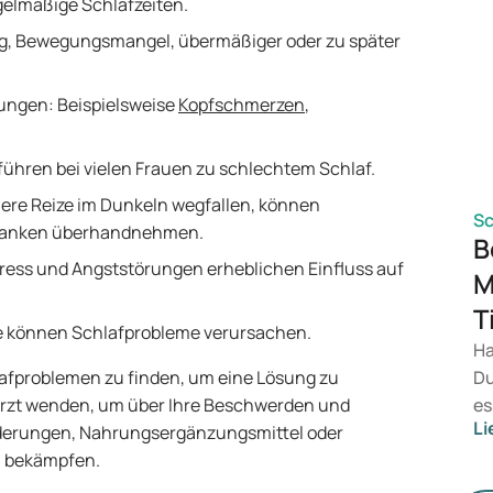
egelmäßige Schlafzeiten.
si
g, Bewegungsmangel, übermäßiger oder zu später
di
kü
Sc
ungen: Beispielsweise
Kopfschmerzen
,
in
an
führen bei vielen Frauen zu schlechtem Schlaf.
er
re Reize im Dunkeln wegfallen, können
zu
Sc
edanken überhandnehmen.
Co
B
di
Stress und Angststörungen erheblichen Einfluss auf
M
T
se können Schlafprobleme verursachen.
Ha
lafproblemen zu finden, um eine Lösung zu
Du
n Arzt wenden, um über Ihre Beschwerden und
es
Li
derungen, Nahrungsergänzungsmittel oder
Na
zu bekämpfen.
ge
ni