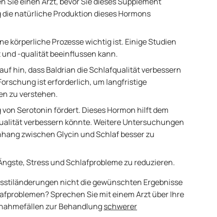
n Sie einen Arzt, bevor Sie dieses Supplement
 die natürliche Produktion dieses Hormons
ene körperliche Prozesse wichtig ist. Einige Studien
 und -qualität beeinflussen kann.
auf hin, dass Baldrian die Schlafqualität verbessern
orschung ist erforderlich, um langfristige
en zu verstehen.
g von Serotonin fördert. Dieses Hormon hilft dem
qualität verbessern könnte. Weitere Untersuchungen
hang zwischen Glycin und Schlaf besser zu
 Ängste, Stress und Schlafprobleme zu reduzieren.
sstiländerungen nicht die gewünschten Ergebnisse
lafproblemen? Sprechen Sie mit einem Arzt über Ihre
nahmefällen zur Behandlung
schwerer