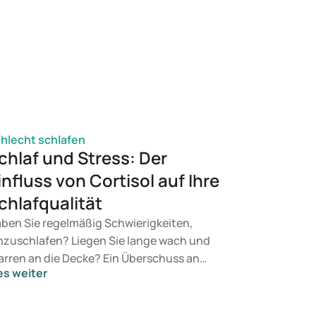
hlecht schlafen
chlaf und Stress: Der
influss von Cortisol auf Ihre
chlafqualität
ben Sie regelmäßig Schwierigkeiten,
nzuschlafen? Liegen Sie lange wach und
arren an die Decke? Ein Überschuss an
es weiter
rtisol könnte eine Ursache sein. Dieses
rmon beeinflusst unseren Schlaf-Wach-
ythmus (zirkadianer Rhythmus) und wirkt