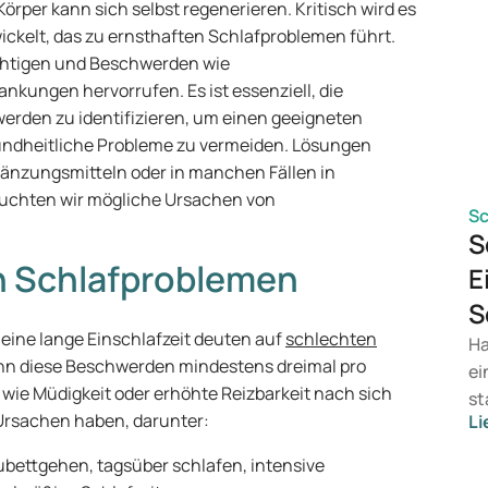
 Körper kann sich selbst regenerieren. Kritisch wird es
ickelt, das zu ernsthaften Schlafproblemen führt.
chtigen und Beschwerden wie
ungen hervorrufen. Es ist essenziell, die
erden zu identifizieren, um einen geeigneten
undheitliche Probleme zu vermeiden. Lösungen
änzungsmitteln oder in manchen Fällen in
euchten wir mögliche Ursachen von
Sc
S
n Schlafproblemen
E
S
eine lange Einschlafzeit deuten auf
schlechten
Ha
enn diese Beschwerden mindestens dreimal pro
ei
wie Müdigkeit oder erhöhte Reizbarkeit nach sich
st
Ursachen haben, darunter:
Li
Co
Ho
ubettgehen, tagsüber schlafen, intensive
Rh