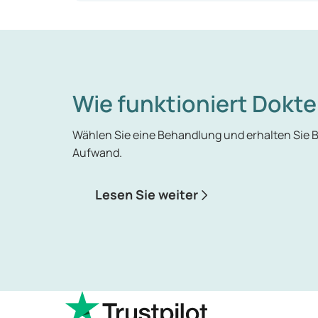
Babysitten oder unmittelbar vor dem Lenk
Das gesamte Denken und Handeln kreist 
Trinken, um Anspannung oder bestimmte 
Auftreten von Entzugserscheinungen (wie
Wie funktioniert Dokte
Wählen Sie eine Behandlung und erhalten Sie
Aufwand.
Lesen Sie weiter