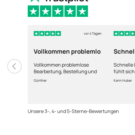
vor 4 Tagen
Vollkommen problemlo
Schnel
und ma
Vollkommen problemlose
Schnelle
Bearbeitung, Bestellung und
fühlt sic
Lieferung
Fragen k
Günther
Karin Huber
jederzeit
Unsere 3-, 4- und 5-Sterne-Bewertungen