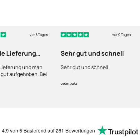
vor 8 Tagen
vor 9 Tagen
le Lieferung
Sehr gut und schnell
n fühlt sich…
 Lieferung und man
Sehr gut und schnell
h gut aufgehoben. Bei
ann man sich
peter putz
 an die Ärzte wenden.
4.9
von 5
Basierend auf
281 Bewertungen