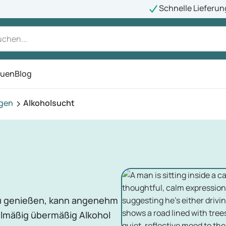
Schnelle Lieferun
auen
Blog
ü
agen
Alkoholsucht
 zu genießen, kann angenehm
elmäßig übermäßig Alkohol