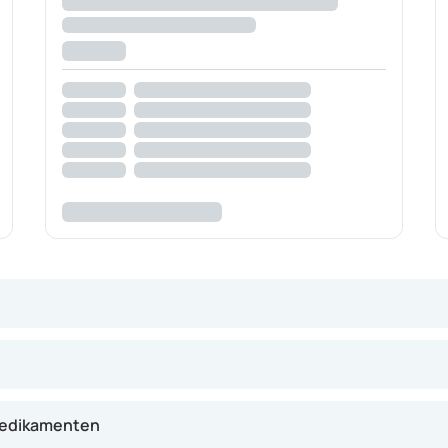
 wenn folgende Symptome auftreten:
ner) Gläsern hochprozentigen Alkohols pro Woche;
Medikamenten
en oder in Situationen, in denen andere Personen gefährdet