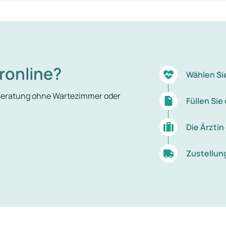
en eines Kraftfahrzeugs);
um Alkohol;
Gefühle zu unterdrücken;
 Zittern, Schwitzen, Schlafstörungen), wenn kein regelmäßig
ronline?
Wählen Si
 Beratung ohne Wartezimmer oder
Füllen Si
Die Ärztin
Zustellun