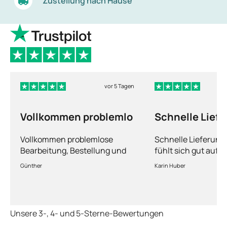
Zustellung nach Hause
vor 5 Tagen
Vollkommen problemlo
Schnelle Lief
und man fühlt
Vollkommen problemlose
Schnelle Lieferun
Bearbeitung, Bestellung und
fühlt sich gut aufg
Lieferung
Fragen kann man s
Günther
Karin Huber
jederzeit an die Är
Unsere 3-, 4- und 5-Sterne-Bewertungen