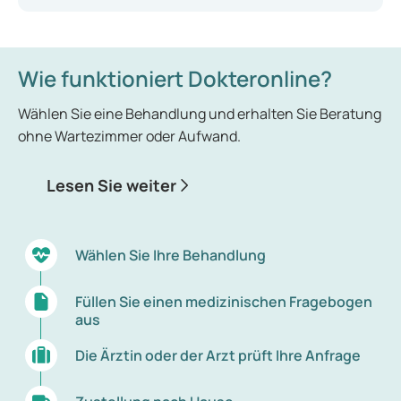
geringe Mengen Magensäure in die Speiseröhre
gelangen. Die Speiseröhre verfügt nicht über
denselben schützenden Schleimhautüberzug wie
der Magen. Der brennende Schmerz kann bis hinter
Wie funktioniert Dokteronline?
das Brustbein ausstrahlen. Sodbrennen tritt häufig
auf, jedoch kann es, wenn es unbehandelt bleibt, zu
Wählen Sie eine Behandlung und erhalten Sie Beratung
schwerwiegenderen Beschwerden wie einer
ohne Wartezimmer oder Aufwand.
Schädigung der Speiseröhre, Heiserkeit oder
chronischem Husten führen. Daher ist es
Lesen Sie weiter
wesentlich, die passende Medikation einzusetzen.
Wählen Sie Ihre Behandlung
Füllen Sie einen medizinischen Fragebogen
aus
Die Ärztin oder der Arzt prüft Ihre Anfrage