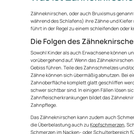
Zähneknirschen, oder auch Bruxismus genannt, 
während des Schlafens) ihre Zähne und Kiefer 
führt in der Regel zu einem schleifenden oder
Die Folgen des Zähneknirsch
Sowohl Kinder als auch Erwachsene können unter
vorübergehend auf. Wenn das Zähneknirschen 
Gebiss führen. Teile des Zahnschmelzes und/o
Zähne können sich übermäßig abnutzen. Bei ei
Zahnoberfläche komplett glatt geschliffen we
schwer sichtbar sind. In einigen Fällen lösen s
Zahnfleischerkrankungen bildet das Zähneknir
Zahnpflege.
Das Zähneknirschen kann zudem auch Schmerze
die Überbelastung auch zu
Kopfschmerzen
, S
Schmerzen im Nacken- oder Schulterbereich f