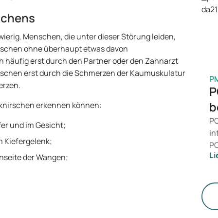
ei
Ve
schens
Me
erig. Menschen, die unter dieser Störung leiden,
rschen ohne überhaupt etwas davon
häufig erst durch den Partner oder den Zahnarzt
irschen erst durch die Schmerzen der Kaumuskulatur
P
erzen.
P
b
eknirschen erkennen können:
PC
er und im Gesicht;
in
 Kiefergelenk;
PC
Li
nseite der Wangen;
da
ni
Ge
di