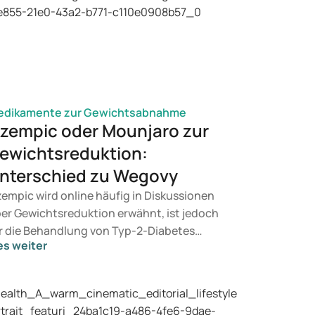
edikamente zur Gewichtsabnahme
zempic oder Mounjaro zur
ewichtsreduktion:
nterschied zu Wegovy
empic wird online häufig in Diskussionen
er Gewichtsreduktion erwähnt, ist jedoch
r die Behandlung von Typ-2-Diabetes
es weiter
rgesehen. Suchen Sie eine Therapie zur
wichtskontrolle, kommen eher Präparate
e Mounjaro und Wegovy infrage. Welche
handlung für Sie geeignet ist, entscheidet