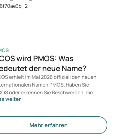
n Arzt auf Basis Ihrer gesundheitlichen
rfassung, Ihres BMI und Ihrer aktuellen
dikation.
MOS
COS wird PMOS: Was
edeutet der neue Name?
OS erhielt im Mai 2026 offiziell den neuen
ternationalen Namen PMOS. Haben Sie
OS oder erkennen Sie Beschwerden, die
es weiter
zu passen? Medizinisch ändert sich vorerst
chts. Der neue Begriff legt jedoch mehr
wicht auf Hormone, den Stoffwechsel und
e Funktion der Eierstöcke.
Mehr erfahren