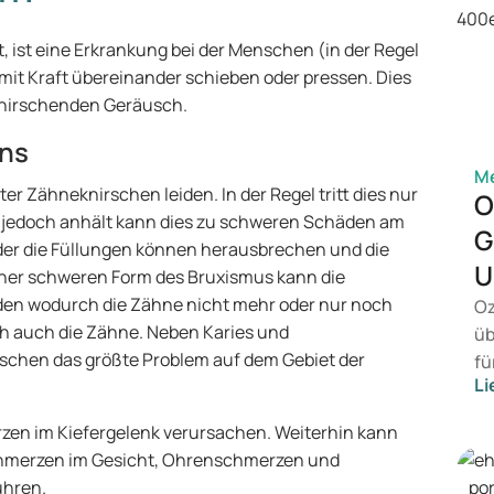
ist eine Erkrankung bei der Menschen (in der Regel
mit Kraft übereinander schieben oder pressen. Dies
 knirschenden Geräusch.
ens
M
 Zähneknirschen leiden. In der Regel tritt dies nur
O
jedoch anhält kann dies zu schweren Schäden am
G
der die Füllungen können herausbrechen und die
U
ner schweren Form des Bruxismus kann die
rden wodurch die Zähne nicht mehr oder nur noch
Oz
ich auch die Zähne. Neben Karies und
üb
schen das größte Problem auf dem Gebiet der
fü
Li
vo
Ge
n im Kiefergelenk verursachen. Weiterhin kann
wi
chmerzen im Gesicht, Ohrenschmerzen und
Be
ühren.