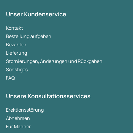
Gewichtsabnahme und Gewichtserhaltung
konzipiert. Mounjaro bringt jedoch ebenfalls
Unser Kundenservice
Vorteile beim Abnehmen und Halten des Gewichts.
In diesem Artikel beleuchten wir beide
Kontakt
Medikamente, ihre Wirkung auf das Gewicht, die
Bestellung aufgeben
wichtigsten Unterschiede sowie die
Bezahlen
Nebenwirkungen.
Lieferung
Stornierungen, Änderungen und Rückgaben
Sonstiges
FAQ
Unsere Konsultationsservices
Erektionsstörung
Abnehmen
Für Männer