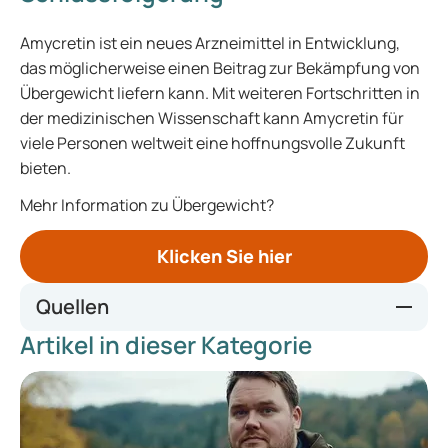
Amycretin ist ein neues Arzneimittel in Entwicklung,
das möglicherweise einen Beitrag zur Bekämpfung von
Übergewicht liefern kann. Mit weiteren Fortschritten in
der medizinischen Wissenschaft kann Amycretin für
viele Personen weltweit eine hoffnungsvolle Zukunft
bieten.
Mehr Information zu Übergewicht?
Klicken Sie hier
Quellen
Artikel in dieser Kategorie
https://www.reuters.com/business/healthcare-
pharmaceuticals/novo-nordisk-hopes-launch-
experimental-obesity-drug-within-this-decade-2024-03-
08/