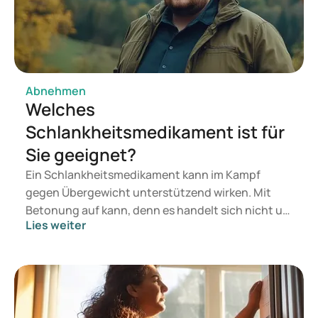
Abnehmen
Welches
Schlankheitsmedikament ist für
Sie geeignet?
Ein Schlankheitsmedikament kann im Kampf
gegen Übergewicht unterstützend wirken. Mit
Betonung auf kann, denn es handelt sich nicht um
Lies weiter
ein Wundermittel. Es kann jedoch den Prozess der
Gewichtsreduktion fördern. Ein gesunder
Lebensstil und eine ausgewogene Ernährung
bilden die Basis für eine gute Gesundheit und den
Weg zu einem gesunden Körpergewicht. Mitunter
genügt dies jedoch nicht, um das gewünschte Ziel