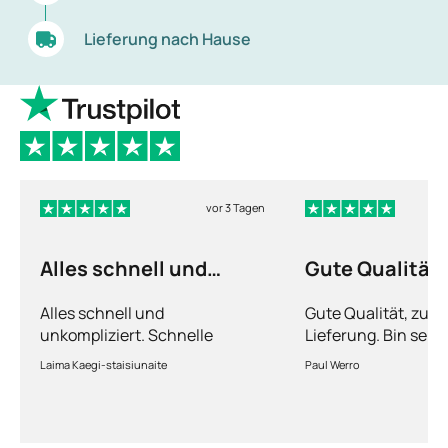
das Virus vermehrt, und stoppen so den Ausbruch
Lieferung nach Hause
der Erkrankung. Die Beschwerden lassen nach
einigen Tagen nach. Das Virus kann jedoch nie
vollständig eliminiert werden.
vor 3 Tagen
Alles schnell und
Gute Qualität
unkompliziert
Alles schnell und
Gute Qualität, zuve
unkompliziert. Schnelle
Lieferung. Bin sehr
Lieferung.
Laima Kaegi-staisiunaite
Paul Werro