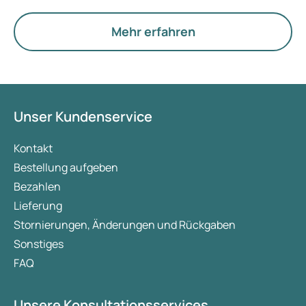
Körpergewicht. Wenn dies jedoch nicht
ausreichend Wirkung zeigt, kann eine
Mehr erfahren
medikamentöse Therapie eine Option sein.
Während Mounjaro zur Behandlung von Typ-2-
Diabetes entwickelt wurde, ist Wegovy für die
Gewichtsabnahme und Gewichtserhaltung
konzipiert. Mounjaro bringt jedoch ebenfalls
Unser Kundenservice
Vorteile beim Abnehmen und Halten des Gewichts.
In diesem Artikel beleuchten wir beide
Kontakt
Medikamente, ihre Wirkung auf das Gewicht, die
Bestellung aufgeben
wichtigsten Unterschiede sowie die
Bezahlen
Nebenwirkungen.
Lieferung
Stornierungen, Änderungen und Rückgaben
Sonstiges
FAQ
Unsere Konsultationsservices